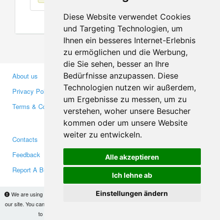
Diese Website verwendet Cookies
und Targeting Technologien, um
Ihnen ein besseres Internet-Erlebnis
zu ermöglichen und die Werbung,
die Sie sehen, besser an Ihre
Bedürfnisse anzupassen. Diese
About us
Business Partners
Technologien nutzen wir außerdem,
Privacy Policy
Investors
um Ergebnisse zu messen, um zu
Terms & Conditions
Press
verstehen, woher unsere Besucher
Media
kommen oder um unsere Website
weiter zu entwickeln.
Contacts
Facebook
Feedback
Twitter
Alle akzeptieren
Report A Bug
YouTube
Ich lehne ab
Google+
Einstellungen ändern
We are using cookies to provide statistics that help us give you the best experience of
our site. You can find out more
here
and block them if you prefer. However, by continuing
Makis
© Copyright 2026
to use the site without changes, you are agreeing to it.
OK