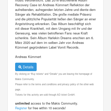
music veröffentlicht. Das 2016 erschienene Album
Recovery Case ist Andreas Kümmert Reflektion der
aufreibenden, aufregenden letzten Jahre und diente dem
Sänger als Rehabilitation. Die große mediale Präsenz
und die plötzliche Popularität ließen den Sänger an einer
Angststörung erkranken. Das Album beschäftigt sich
mit dieser Krankheit, mit dem Umgang mit ihr und der
Genesung, was vielen betroffenen Fans neue Kraft
schenkte. Sein Album Harlekin Dreams erschien am 6.
März 2020 auf dem im selben Jahr von Andreas
Kümmert gegründetem Label Vomit Records.
Andreas Kümmert
Details
By clicking on "Buy tickets" and "Details" you are leaving the homepage of
Makis Community.
Please refer to the terms and conditions and privacy policy of the other web
page.
Tickets for this activity are sold through AD ticket GmbH.
unlimited
access to the Makis Community.
Register
for free within 10 seconds!