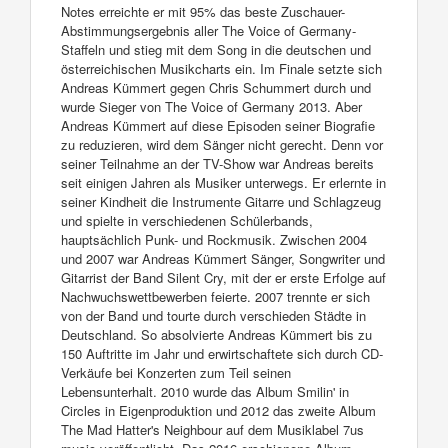
Notes erreichte er mit 95% das beste Zuschauer-
Abstimmungsergebnis aller The Voice of Germany-
Staffeln und stieg mit dem Song in die deutschen und
österreichischen Musikcharts ein. Im Finale setzte sich
Andreas Kümmert gegen Chris Schummert durch und
wurde Sieger von The Voice of Germany 2013. Aber
Andreas Kümmert auf diese Episoden seiner Biografie
zu reduzieren, wird dem Sänger nicht gerecht. Denn vor
seiner Teilnahme an der TV-Show war Andreas bereits
seit einigen Jahren als Musiker unterwegs. Er erlernte in
seiner Kindheit die Instrumente Gitarre und Schlagzeug
und spielte in verschiedenen Schülerbands,
hauptsächlich Punk- und Rockmusik. Zwischen 2004
und 2007 war Andreas Kümmert Sänger, Songwriter und
Gitarrist der Band Silent Cry, mit der er erste Erfolge auf
Nachwuchswettbewerben feierte. 2007 trennte er sich
von der Band und tourte durch verschieden Städte in
Deutschland. So absolvierte Andreas Kümmert bis zu
150 Auftritte im Jahr und erwirtschaftete sich durch CD-
Verkäufe bei Konzerten zum Teil seinen
Lebensunterhalt. 2010 wurde das Album Smilin' in
Circles in Eigenproduktion und 2012 das zweite Album
The Mad Hatter's Neighbour auf dem Musiklabel 7us