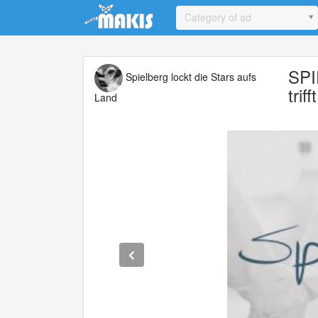
Update cookies preferences
Category of ad
SPI
Spielberg lockt die Stars aufs
trif
Land