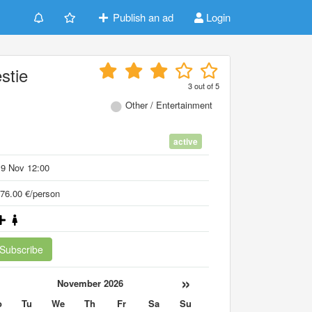
Publish an ad
Login
stie
3
out of
5
Other / Entertainment
active
19 Nov 12:00
76.00 €/person
Subscribe
«
»
November 2026
o
Tu
We
Th
Fr
Sa
Su