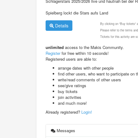
Schlagerstars 2025/2026 live und hautnah bei der Re
Spielberg lockt die Stars aufs Land
By clicking on "Buy tickets"
Details
Please refer to the terms and
Tickets for this activity are
unlimited
access to the Makis Community.
Register
for free within 10 seconds!
Registered users are able to:
arrange dates with other people
find other users, who want to participate on th
write/read comments of other users
see/give ratings
buy tickets
join activities
and much more!
Already registered?
Login!
Messages