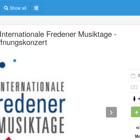
Show all
 Internationale Fredener Musiktage -
ffnungskonzert
M