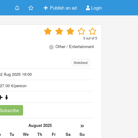
Publish an ad
Login
3
out of
5
Other / Entertainment
finished
02 Aug 2025 19:00
27.00 €/person
Subscribe
«
»
August 2025
o
Tu
We
Th
Fr
Sa
Su