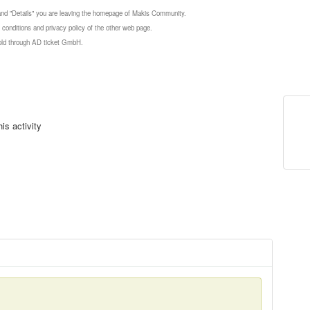
 and "Details" you are leaving the homepage of Makis Community.
 conditions and privacy policy of the other web page.
 sold through AD ticket GmbH.
is activity