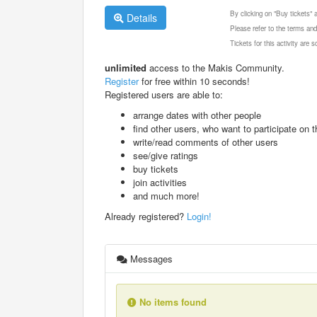
By clicking on "Buy tickets"
Details
Please refer to the terms and
Tickets for this activity are
unlimited
access to the Makis Community.
Register
for free within 10 seconds!
Registered users are able to:
arrange dates with other people
find other users, who want to participate on th
write/read comments of other users
see/give ratings
buy tickets
join activities
and much more!
Already registered?
Login!
Messages
No items found