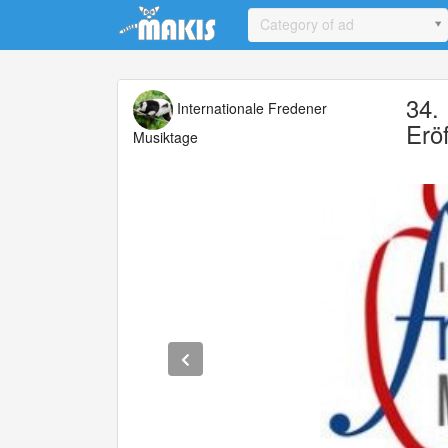
Update cookies preferences
Category of ad
34.
Internationale Fredener
Erö
Musiktage