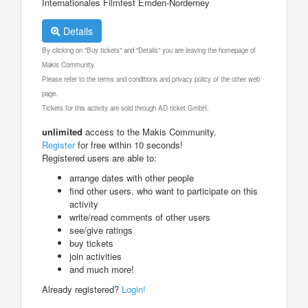
Internationales Filmfest Emden-Norderney
Details
By clicking on "Buy tickets" and "Details" you are leaving the homepage of
Makis Community.
Please refer to the terms and conditions and privacy policy of the other web
page.
Tickets for this activity are sold through AD ticket GmbH.
unlimited
access to the Makis Community.
Register
for free within 10 seconds!
Registered users are able to:
arrange dates with other people
find other users, who want to participate on this
activity
write/read comments of other users
see/give ratings
buy tickets
join activities
and much more!
Already registered?
Login!