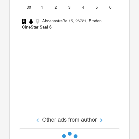
30
1
2
3
4
5
6
Abdenastraße 15, 26721, Emden
CineStar Saal 6
Other ads from author