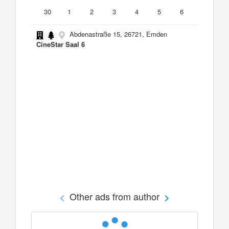
30
1
2
3
4
5
6
Abdenastraße 15, 26721, Emden
CineStar Saal 6
Other ads from author