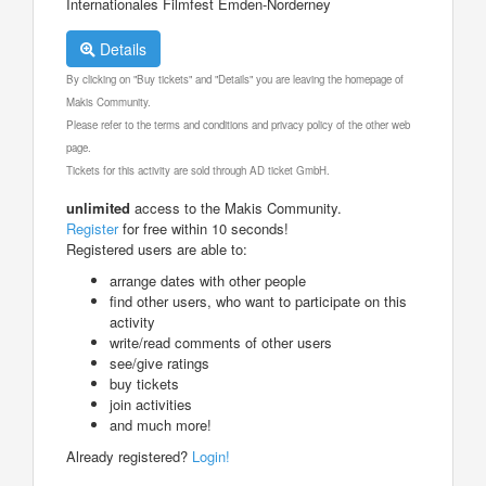
Internationales Filmfest Emden-Norderney
Details
By clicking on "Buy tickets" and "Details" you are leaving the homepage of
Makis Community.
Please refer to the terms and conditions and privacy policy of the other web
page.
Tickets for this activity are sold through AD ticket GmbH.
unlimited
access to the Makis Community.
Register
for free within 10 seconds!
Registered users are able to:
arrange dates with other people
find other users, who want to participate on this
activity
write/read comments of other users
see/give ratings
buy tickets
join activities
and much more!
Already registered?
Login!