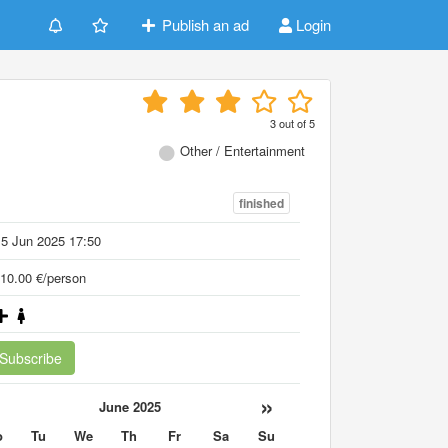
Publish an ad
Login
3
out of
5
Other / Entertainment
finished
5 Jun 2025 17:50
10.00 €/person
Subscribe
«
»
June 2025
o
Tu
We
Th
Fr
Sa
Su