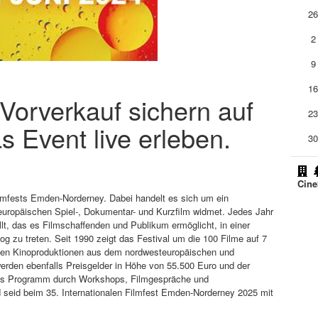
2
2
9
1
m Vorverkauf sichern auf
2
s Event live erleben.
3
Cine
ilmfests Emden-Norderney. Dabei handelt es sich um ein
uropäischen Spiel-, Dokumentar- und Kurzfilm widmet. Jedes Jahr
ellt, das es Filmschaffenden und Publikum ermöglicht, in einer
g zu treten. Seit 1990 zeigt das Festival um die 100 Filme auf 7
llen Kinoproduktionen aus dem nordwesteuropäischen und
rden ebenfalls Preisgelder in Höhe von 55.500 Euro und der
das Programm durch Workshops, Filmgespräche und
d seid beim 35. Internationalen Filmfest Emden-Norderney 2025 mit