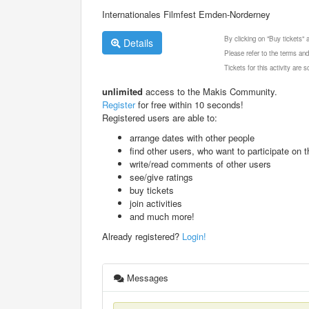
Internationales Filmfest Emden-Norderney
By clicking on "Buy tickets"
Details
Please refer to the terms and
Tickets for this activity are
unlimited
access to the Makis Community.
Register
for free within 10 seconds!
Registered users are able to:
arrange dates with other people
find other users, who want to participate on th
write/read comments of other users
see/give ratings
buy tickets
join activities
and much more!
Already registered?
Login!
Messages