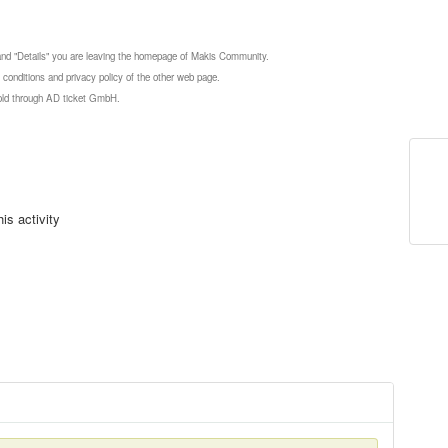
 and "Details" you are leaving the homepage of Makis Community.
 conditions and privacy policy of the other web page.
 sold through AD ticket GmbH.
is activity