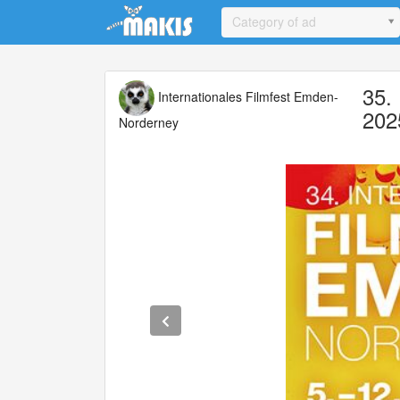
Update cookies preferences
Category of ad
35.
Internationales Filmfest Emden-
202
Norderney