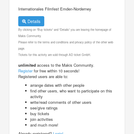
Internationales Filmfest Emden-Norderney
Details
By clicking on "Buy tickets" and "Details" you are leaving the homepage of
Makis Community.
Please refer to the terms and conditions and privacy policy of the other web
page.
Tickets for this activity are sold through AD ticket GmbH.
unlimited
access to the Makis Community.
Register
for free within 10 seconds!
Registered users are able to:
arrange dates with other people
find other users, who want to participate on this
activity
write/read comments of other users
see/give ratings
buy tickets
join activities
and much more!
Already registered?
Login!