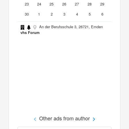
23
24
25
26
27
28
29
30
1
2
3
4
5
6
An der Berufsschule 3, 26721, Emden
vhs Forum
Other ads from author