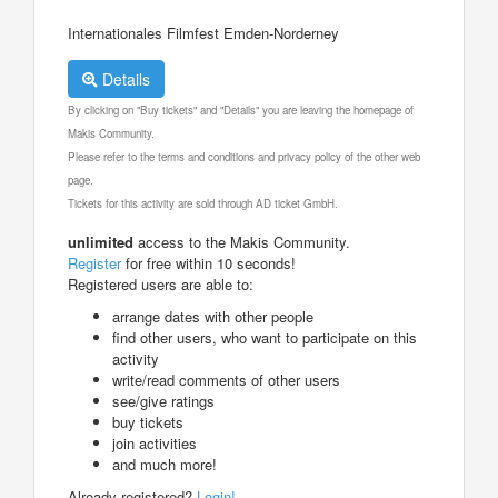
Internationales Filmfest Emden-Norderney
Details
By clicking on "Buy tickets" and "Details" you are leaving the homepage of
Makis Community.
Please refer to the terms and conditions and privacy policy of the other web
page.
Tickets for this activity are sold through AD ticket GmbH.
unlimited
access to the Makis Community.
Register
for free within 10 seconds!
Registered users are able to:
arrange dates with other people
find other users, who want to participate on this
activity
write/read comments of other users
see/give ratings
buy tickets
join activities
and much more!
Already registered?
Login!