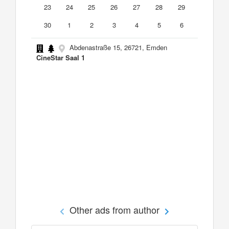
23
24
25
26
27
28
29
30
1
2
3
4
5
6
Abdenastraße 15, 26721, Emden
CineStar Saal 1
Other ads from author