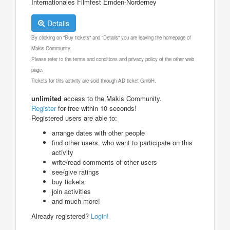
Internationales Filmfest Emden-Norderney
Details
By clicking on "Buy tickets" and "Details" you are leaving the homepage of
Makis Community.
Please refer to the terms and conditions and privacy policy of the other web
page.
Tickets for this activity are sold through AD ticket GmbH.
unlimited
access to the Makis Community.
Register
for free within 10 seconds!
Registered users are able to:
arrange dates with other people
find other users, who want to participate on this
activity
write/read comments of other users
see/give ratings
buy tickets
join activities
and much more!
Already registered?
Login!