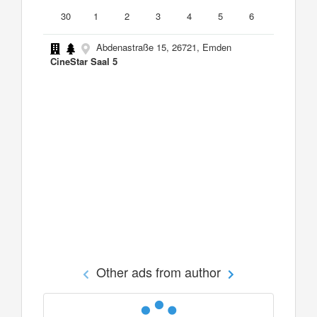
30
1
2
3
4
5
6
Abdenastraße 15, 26721, Emden
CineStar Saal 5
Other ads from author