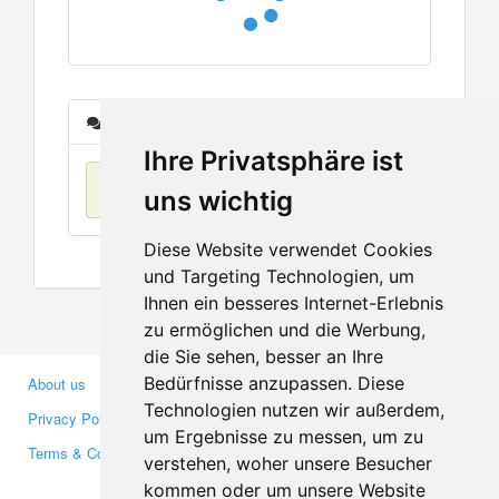
Messages
Ihre Privatsphäre ist
No items found
uns wichtig
Diese Website verwendet Cookies
und Targeting Technologien, um
Ihnen ein besseres Internet-Erlebnis
zu ermöglichen und die Werbung,
die Sie sehen, besser an Ihre
Bedürfnisse anzupassen. Diese
About us
Business Partners
Technologien nutzen wir außerdem,
Privacy Policy
Investors
um Ergebnisse zu messen, um zu
Terms & Conditions
Press
verstehen, woher unsere Besucher
Media
kommen oder um unsere Website