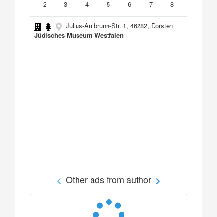
2
3
4
5
6
7
8
Julius-Ambrunn-Str. 1, 46282, Dorsten
Jüdisches Museum Westfalen
Other ads from author