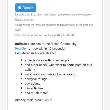
Details
By clicking on "Buy tickets" and "Details" you are leaving the homepage of
Makis Community.
Please refer to the terms and conditions and privacy policy of the other web
page.
Tickets for this activity are sold through AD ticket GmbH.
unlimited
access to the Makis Community.
Register
for free within 10 seconds!
Registered users are able to:
arrange dates with other people
find other users, who want to participate on this
activity
write/read comments of other users
see/give ratings
buy tickets
join activities
and much more!
Already registered?
Login!