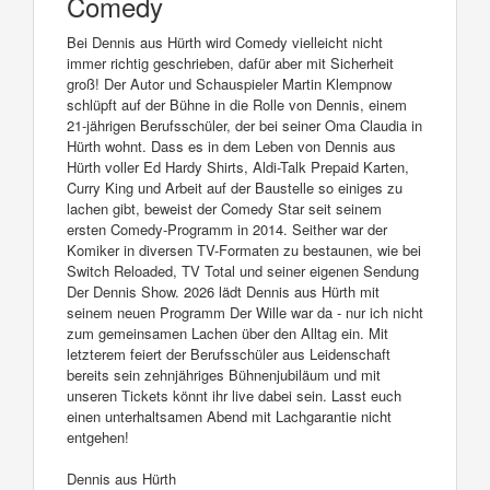
Comedy
Bei Dennis aus Hürth wird Comedy vielleicht nicht
immer richtig geschrieben, dafür aber mit Sicherheit
groß! Der Autor und Schauspieler Martin Klempnow
schlüpft auf der Bühne in die Rolle von Dennis, einem
21-jährigen Berufsschüler, der bei seiner Oma Claudia in
Hürth wohnt. Dass es in dem Leben von Dennis aus
Hürth voller Ed Hardy Shirts, Aldi-Talk Prepaid Karten,
Curry King und Arbeit auf der Baustelle so einiges zu
lachen gibt, beweist der Comedy Star seit seinem
ersten Comedy-Programm in 2014. Seither war der
Komiker in diversen TV-Formaten zu bestaunen, wie bei
Switch Reloaded, TV Total und seiner eigenen Sendung
Der Dennis Show. 2026 lädt Dennis aus Hürth mit
seinem neuen Programm Der Wille war da - nur ich nicht
zum gemeinsamen Lachen über den Alltag ein. Mit
letzterem feiert der Berufsschüler aus Leidenschaft
bereits sein zehnjähriges Bühnenjubiläum und mit
unseren Tickets könnt ihr live dabei sein. Lasst euch
einen unterhaltsamen Abend mit Lachgarantie nicht
entgehen!
Dennis aus Hürth