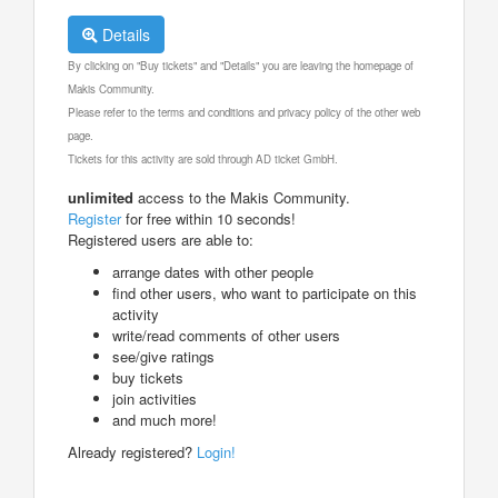
Details
By clicking on "Buy tickets" and "Details" you are leaving the homepage of
Makis Community.
Please refer to the terms and conditions and privacy policy of the other web
page.
Tickets for this activity are sold through AD ticket GmbH.
unlimited
access to the Makis Community.
Register
for free within 10 seconds!
Registered users are able to:
arrange dates with other people
find other users, who want to participate on this
activity
write/read comments of other users
see/give ratings
buy tickets
join activities
and much more!
Already registered?
Login!