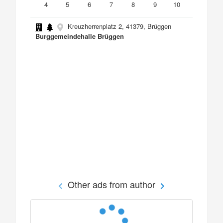
4
5
6
7
8
9
10
Kreuzherrenplatz 2, 41379, Brüggen
Burggemeindehalle Brüggen
Other ads from author