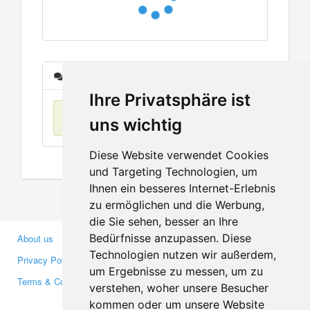
Messages
Ihre Privatsphäre ist
No items found
uns wichtig
Diese Website verwendet Cookies
und Targeting Technologien, um
Ihnen ein besseres Internet-Erlebnis
zu ermöglichen und die Werbung,
die Sie sehen, besser an Ihre
Bedürfnisse anzupassen. Diese
About us
Business Partners
Technologien nutzen wir außerdem,
Privacy Policy
Investors
um Ergebnisse zu messen, um zu
Terms & Conditions
Press
verstehen, woher unsere Besucher
Media
kommen oder um unsere Website