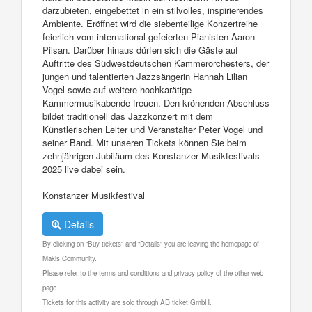
darzubieten, eingebettet in ein stilvolles, inspirierendes
Ambiente. Eröffnet wird die siebenteilige Konzertreihe
feierlich vom international gefeierten Pianisten Aaron
Pilsan. Darüber hinaus dürfen sich die Gäste auf
Auftritte des Südwestdeutschen Kammerorchesters, der
jungen und talentierten Jazzsängerin Hannah Lilian
Vogel sowie auf weitere hochkarätige
Kammermusikabende freuen. Den krönenden Abschluss
bildet traditionell das Jazzkonzert mit dem
Künstlerischen Leiter und Veranstalter Peter Vogel und
seiner Band. Mit unseren Tickets können Sie beim
zehnjährigen Jubiläum des Konstanzer Musikfestivals
2025 live dabei sein.
Konstanzer Musikfestival
Details
By clicking on "Buy tickets" and "Details" you are leaving the homepage of
Makis Community.
Please refer to the terms and conditions and privacy policy of the other web
page.
Tickets for this activity are sold through AD ticket GmbH.