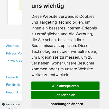
No items found
uns wichtig
Diese Website verwendet Cookies
und Targeting Technologien, um
Ihnen ein besseres Internet-Erlebnis
zu ermöglichen und die Werbung,
die Sie sehen, besser an Ihre
Bedürfnisse anzupassen. Diese
About us
Business Partners
Technologien nutzen wir außerdem,
Privacy Policy
Investors
um Ergebnisse zu messen, um zu
Terms & Conditions
Press
verstehen, woher unsere Besucher
Media
kommen oder um unsere Website
weiter zu entwickeln.
Contacts
Facebook
Feedback
Twitter
Alle akzeptieren
Report A Bug
YouTube
Ich lehne ab
Google+
Einstellungen ändern
We are using cookies to provide statistics that help us give you the best experience of
our site. You can find out more
here
and block them if you prefer. However, by continuing