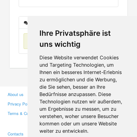
Messages
Ihre Privatsphäre ist
No items found
uns wichtig
Diese Website verwendet Cookies
und Targeting Technologien, um
Ihnen ein besseres Internet-Erlebnis
zu ermöglichen und die Werbung,
die Sie sehen, besser an Ihre
Bedürfnisse anzupassen. Diese
About us
Business Partners
Technologien nutzen wir außerdem,
Privacy Policy
Investors
um Ergebnisse zu messen, um zu
Terms & Conditions
Press
verstehen, woher unsere Besucher
Media
kommen oder um unsere Website
weiter zu entwickeln.
Contacts
Facebook