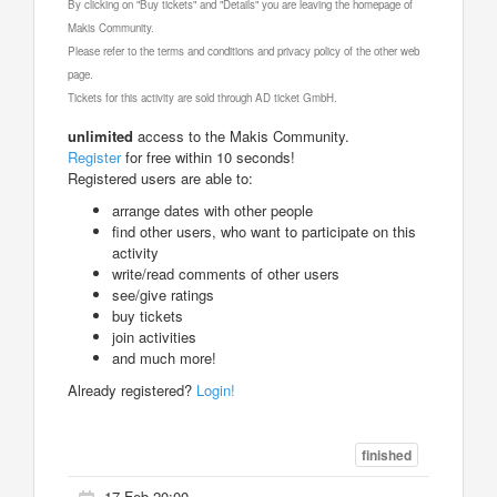
By clicking on "Buy tickets" and "Details" you are leaving the homepage of
Makis Community.
Please refer to the terms and conditions and privacy policy of the other web
page.
Tickets for this activity are sold through AD ticket GmbH.
unlimited
access to the Makis Community.
Register
for free within 10 seconds!
Registered users are able to:
arrange dates with other people
find other users, who want to participate on this
activity
write/read comments of other users
see/give ratings
buy tickets
join activities
and much more!
Already registered?
Login!
finished
17 Feb 20:00