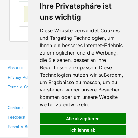
Ihre Privatsphäre ist
No items found
uns wichtig
Diese Website verwendet Cookies
und Targeting Technologien, um
Ihnen ein besseres Internet-Erlebnis
zu ermöglichen und die Werbung,
die Sie sehen, besser an Ihre
Bedürfnisse anzupassen. Diese
About us
Business Partners
Technologien nutzen wir außerdem,
Privacy Policy
Investors
um Ergebnisse zu messen, um zu
Terms & Conditions
Press
verstehen, woher unsere Besucher
Media
kommen oder um unsere Website
weiter zu entwickeln.
Contacts
Facebook
Feedback
Twitter
Alle akzeptieren
Report A Bug
YouTube
Ich lehne ab
Google+