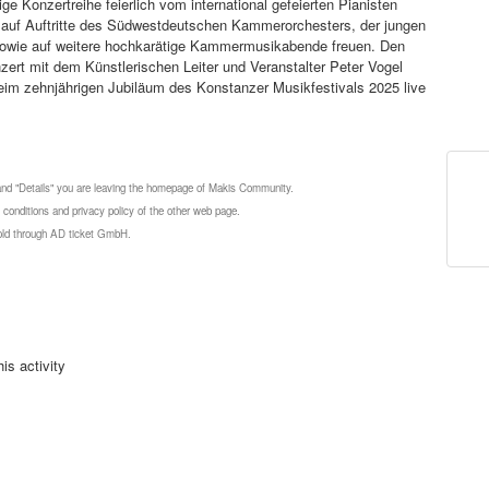
ige Konzertreihe feierlich vom international gefeierten Pianisten
e auf Auftritte des Südwestdeutschen Kammerorchesters, der jungen
 sowie auf weitere hochkarätige Kammermusikabende freuen. Den
zert mit dem Künstlerischen Leiter und Veranstalter Peter Vogel
eim zehnjährigen Jubiläum des Konstanzer Musikfestivals 2025 live
 and "Details" you are leaving the homepage of Makis Community.
 conditions and privacy policy of the other web page.
 sold through AD ticket GmbH.
is activity