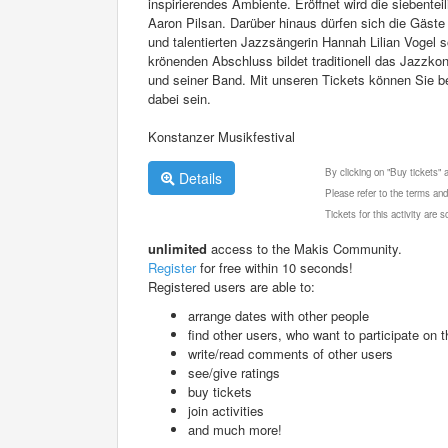
inspirierendes Ambiente. Eröffnet wird die siebenteil
Aaron Pilsan. Darüber hinaus dürfen sich die Gäst
und talentierten Jazzsängerin Hannah Lilian Vogel
krönenden Abschluss bildet traditionell das Jazzkon
und seiner Band. Mit unseren Tickets können Sie b
dabei sein.
Konstanzer Musikfestival
By clicking on "Buy tickets"
Details
Please refer to the terms and
Tickets for this activity are
unlimited
access to the Makis Community.
Register
for free within 10 seconds!
Registered users are able to:
arrange dates with other people
find other users, who want to participate on th
write/read comments of other users
see/give ratings
buy tickets
join activities
and much more!