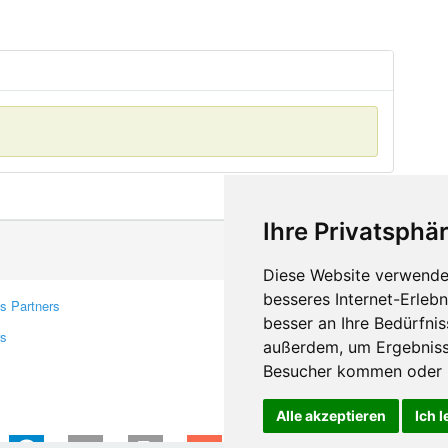
Ihre Privatsphär
Diese Website verwendet
besseres Internet-Erleb
s Partners
Contacts
besser an Ihre Bedürfni
rs
Feedback
außerdem, um Ergebniss
Report A Bug
Besucher kommen oder u
Alle akzeptieren
Ich 