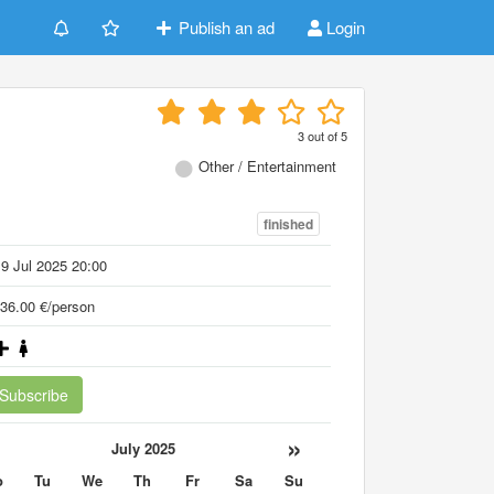
Publish an ad
Login
3
out of
5
Other / Entertainment
finished
9 Jul 2025 20:00
36.00 €/person
Subscribe
«
»
July 2025
o
Tu
We
Th
Fr
Sa
Su