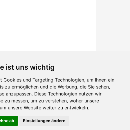
e ist uns wichtig
 Cookies und Targeting Technologien, um Ihnen ein
nis zu ermöglichen und die Werbung, die Sie sehen,
Facebook
sse anzupassen. Diese Technologien nutzen wir
Twitter
e zu messen, um zu verstehen, woher unsere
YouTube
m unsere Website weiter zu entwickeln.
Google+
lehne ab
Einstellungen ändern