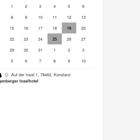
0
1
2
3
4
5
6
8
9
10
11
12
13
4
15
16
17
18
19
20
1
22
23
24
25
26
27
8
29
30
31
1
2
3
5
6
7
8
9
10
Auf der Insel 1, 78462, Konstanz
genberger Inselhotel