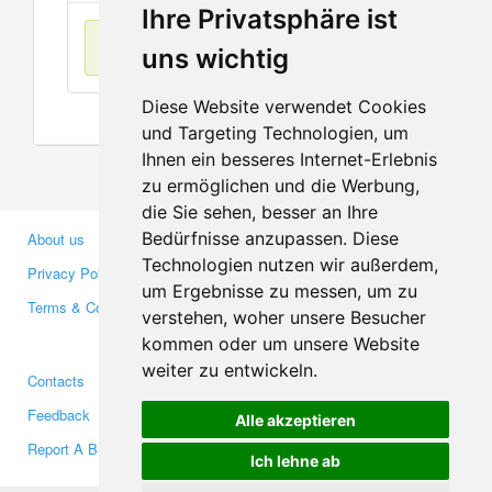
Ihre Privatsphäre ist
No items found
uns wichtig
Diese Website verwendet Cookies
und Targeting Technologien, um
Ihnen ein besseres Internet-Erlebnis
zu ermöglichen und die Werbung,
die Sie sehen, besser an Ihre
Bedürfnisse anzupassen. Diese
About us
Business Partners
Technologien nutzen wir außerdem,
Privacy Policy
Investors
um Ergebnisse zu messen, um zu
Terms & Conditions
Press
verstehen, woher unsere Besucher
Media
kommen oder um unsere Website
weiter zu entwickeln.
Contacts
Facebook
Feedback
Twitter
Alle akzeptieren
Report A Bug
YouTube
Ich lehne ab
Google+