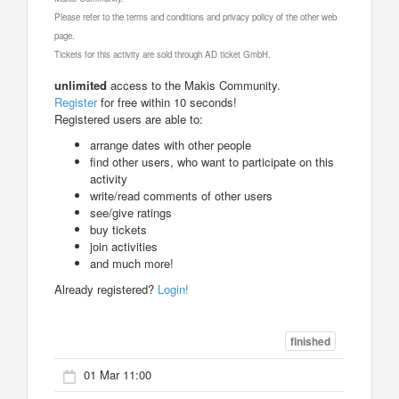
Please refer to the terms and conditions and privacy policy of the other web
page.
Tickets for this activity are sold through AD ticket GmbH.
unlimited
access to the Makis Community.
Register
for free within 10 seconds!
Registered users are able to:
arrange dates with other people
find other users, who want to participate on this
activity
write/read comments of other users
see/give ratings
buy tickets
join activities
and much more!
Already registered?
Login!
finished
01 Mar 11:00