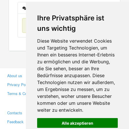
Messages
Ihre Privatsphäre ist
No items found
uns wichtig
Diese Website verwendet Cookies
und Targeting Technologien, um
Ihnen ein besseres Internet-Erlebnis
zu ermöglichen und die Werbung,
die Sie sehen, besser an Ihre
Bedürfnisse anzupassen. Diese
About us
Business Partners
Technologien nutzen wir außerdem,
Privacy Policy
Investors
um Ergebnisse zu messen, um zu
Terms & Conditions
Press
verstehen, woher unsere Besucher
Media
kommen oder um unsere Website
weiter zu entwickeln.
Contacts
Facebook
Feedback
Twitter
Alle akzeptieren