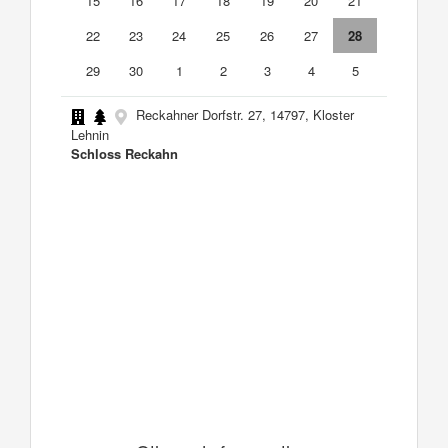
15
16
17
18
19
20
21
22
23
24
25
26
27
28
29
30
1
2
3
4
5
Reckahner Dorfstr. 27, 14797, Kloster
Lehnin
Schloss Reckahn