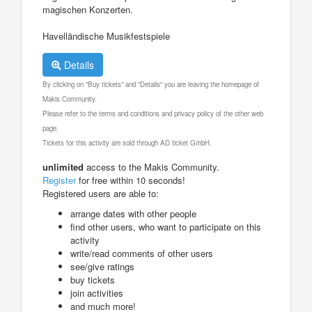
magischen Konzerten.
Havelländische Musikfestspiele
Details
By clicking on "Buy tickets" and "Details" you are leaving the homepage of
Makis Community.
Please refer to the terms and conditions and privacy policy of the other web
page.
Tickets for this activity are sold through AD ticket GmbH.
unlimited
access to the Makis Community.
Register
for free within 10 seconds!
Registered users are able to:
arrange dates with other people
find other users, who want to participate on this
activity
write/read comments of other users
see/give ratings
buy tickets
join activities
and much more!