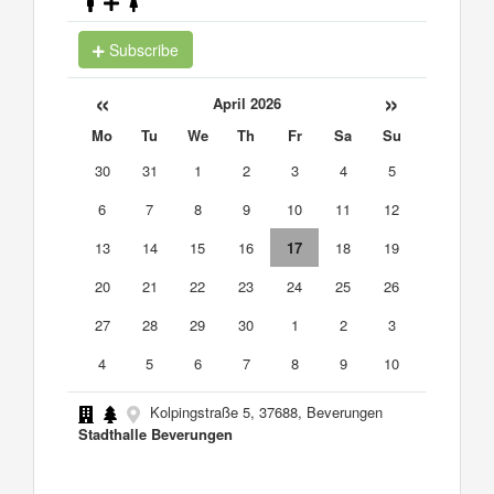
Subscribe
«
»
April 2026
Mo
Tu
We
Th
Fr
Sa
Su
30
31
1
2
3
4
5
6
7
8
9
10
11
12
13
14
15
16
17
18
19
20
21
22
23
24
25
26
27
28
29
30
1
2
3
4
5
6
7
8
9
10
Kolpingstraße 5, 37688, Beverungen
Stadthalle Beverungen