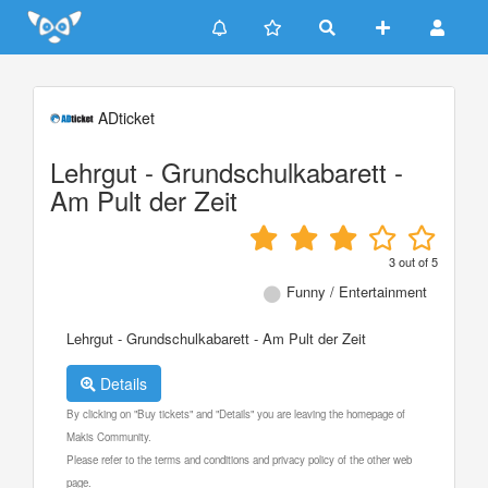
Update cookies preferences
ADticket
Lehrgut - Grundschulkabarett -
Am Pult der Zeit
3
out of
5
Funny / Entertainment
Lehrgut - Grundschulkabarett - Am Pult der Zeit
Details
By clicking on "Buy tickets" and "Details" you are leaving the homepage of
Makis Community.
Please refer to the terms and conditions and privacy policy of the other web
page.