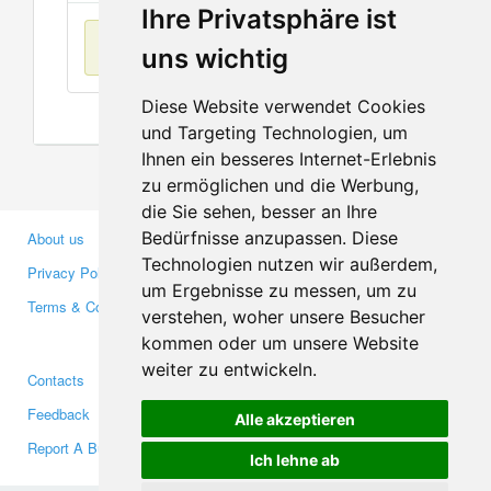
Ihre Privatsphäre ist
No items found
uns wichtig
Diese Website verwendet Cookies
und Targeting Technologien, um
Ihnen ein besseres Internet-Erlebnis
zu ermöglichen und die Werbung,
die Sie sehen, besser an Ihre
Bedürfnisse anzupassen. Diese
About us
Business Partners
Technologien nutzen wir außerdem,
Privacy Policy
Investors
um Ergebnisse zu messen, um zu
Terms & Conditions
Press
verstehen, woher unsere Besucher
Media
kommen oder um unsere Website
weiter zu entwickeln.
Contacts
Facebook
Feedback
Twitter
Alle akzeptieren
Report A Bug
YouTube
Ich lehne ab
Google+