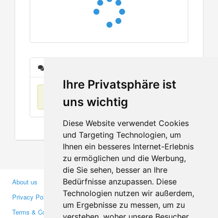
Messages
Ihre Privatsphäre ist
No items found
uns wichtig
Diese Website verwendet Cookies
und Targeting Technologien, um
Ihnen ein besseres Internet-Erlebnis
zu ermöglichen und die Werbung,
die Sie sehen, besser an Ihre
Bedürfnisse anzupassen. Diese
About us
Business Partners
Technologien nutzen wir außerdem,
Privacy Policy
Investors
um Ergebnisse zu messen, um zu
Terms & Conditions
Press
verstehen, woher unsere Besucher