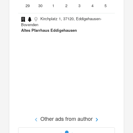
29
30
1
2
3
4
5
Kirchplatz 1, 37120, Eddigehausen-
Bovenden
Altes Pfarrhaus Eddigehausen
Other ads from author