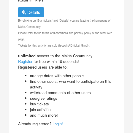
Details
By clicking on "Buy tickets" and "Details" you are leaving the homepage of
Makis Community.
Please refer to the terms and conditions and privacy policy of the other web
page.
Tickets for this activity are sold through AD ticket GmbH.
unlimited
access to the Makis Community.
Register
for free within 10 seconds!
Registered users are able to:
arrange dates with other people
find other users, who want to participate on this
activity
write/read comments of other users
see/give ratings
buy tickets
join activities
and much more!
Already registered?
Login!