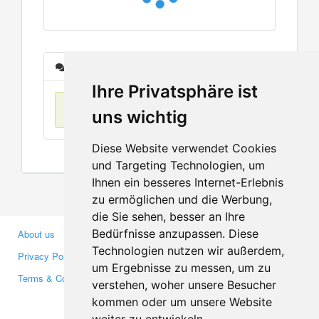
Messages
Ihre Privatsphäre ist
No items found
uns wichtig
Diese Website verwendet Cookies
und Targeting Technologien, um
Ihnen ein besseres Internet-Erlebnis
zu ermöglichen und die Werbung,
die Sie sehen, besser an Ihre
Bedürfnisse anzupassen. Diese
About us
Business Partners
Technologien nutzen wir außerdem,
Privacy Policy
Investors
um Ergebnisse zu messen, um zu
Terms & Conditions
Press
verstehen, woher unsere Besucher
Media
kommen oder um unsere Website