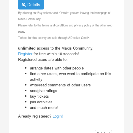
Details
By clicking on "Buy tickets" and "Details" you are leaving the homepage of
Makis Community.
Please refer to the terms and conditions and privacy policy of the other web
page.
Tickets for this activity are sold through AD ticket GmbH.
unlimited
access to the Makis Community.
Register
for free within 10 seconds!
Registered users are able to:
arrange dates with other people
find other users, who want to participate on this
activity
write/read comments of other users
see/give ratings
buy tickets
join activities
and much more!
Already registered?
Login!