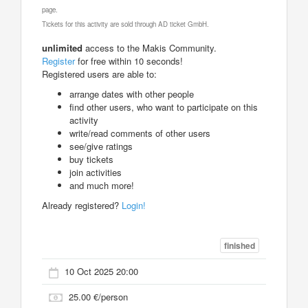
page.
Tickets for this activity are sold through AD ticket GmbH.
unlimited
access to the Makis Community.
Register
for free within 10 seconds!
Registered users are able to:
arrange dates with other people
find other users, who want to participate on this
activity
write/read comments of other users
see/give ratings
buy tickets
join activities
and much more!
Already registered?
Login!
finished
10 Oct 2025 20:00
25.00 €/person