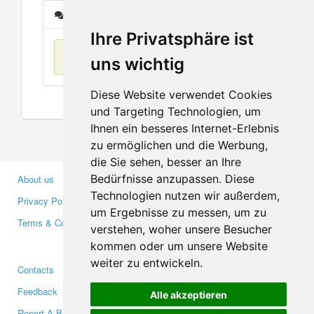
Messages
Ihre Privatsphäre ist
No items found
uns wichtig
Diese Website verwendet Cookies
und Targeting Technologien, um
Ihnen ein besseres Internet-Erlebnis
zu ermöglichen und die Werbung,
die Sie sehen, besser an Ihre
Bedürfnisse anzupassen. Diese
About us
Business Partners
Technologien nutzen wir außerdem,
Privacy Policy
Investors
um Ergebnisse zu messen, um zu
Terms & Conditions
Press
verstehen, woher unsere Besucher
Media
kommen oder um unsere Website
weiter zu entwickeln.
Contacts
Facebook
Feedback
Twitter
Alle akzeptieren
Report A Bug
YouTube