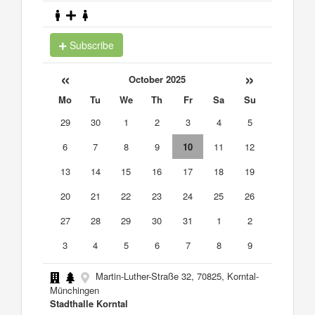
Subscribe
«
»
October 2025
Mo
Tu
We
Th
Fr
Sa
Su
29
30
1
2
3
4
5
6
7
8
9
10
11
12
13
14
15
16
17
18
19
20
21
22
23
24
25
26
27
28
29
30
31
1
2
3
4
5
6
7
8
9
Martin-Luther-Straße 32, 70825, Korntal-
Münchingen
Stadthalle Korntal