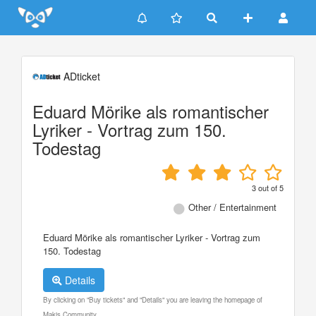
Update cookies preferences
ADticket
Eduard Mörike als romantischer
Lyriker - Vortrag zum 150.
Todestag
3
out of
5
Other / Entertainment
Eduard Mörike als romantischer Lyriker - Vortrag zum
150. Todestag
Details
By clicking on "Buy tickets" and "Details" you are leaving the homepage of
Makis Community.