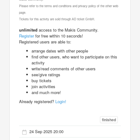
Please refer to the terms and conditions and privacy policy of the other web
page.
Tickets for this activity are sold through AD ticket GmbH.
unlimited
access to the Makis Community.
Register
for free within 10 seconds!
Registered users are able to:
arrange dates with other people
find other users, who want to participate on this
activity
write/read comments of other users
see/give ratings
buy tickets
join activities
and much more!
Already registered?
Login!
finished
24 Sep 2025 20:00