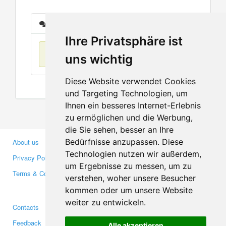
Messages
Ihre Privatsphäre ist
No items found
uns wichtig
Diese Website verwendet Cookies
und Targeting Technologien, um
Ihnen ein besseres Internet-Erlebnis
zu ermöglichen und die Werbung,
die Sie sehen, besser an Ihre
Bedürfnisse anzupassen. Diese
About us
Business Partners
Technologien nutzen wir außerdem,
Privacy Policy
Investors
um Ergebnisse zu messen, um zu
Terms & Conditions
Press
verstehen, woher unsere Besucher
Media
kommen oder um unsere Website
weiter zu entwickeln.
Contacts
Facebook
Feedback
Twitter
Alle akzeptieren