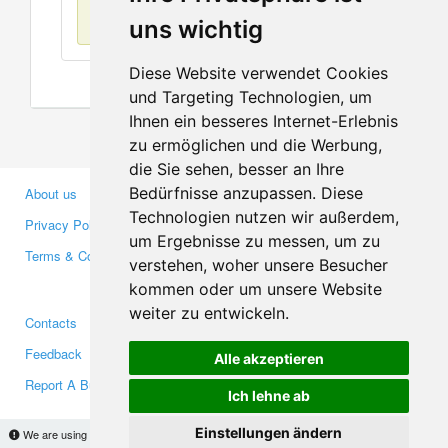
No items found
uns wichtig
Diese Website verwendet Cookies
und Targeting Technologien, um
Ihnen ein besseres Internet-Erlebnis
zu ermöglichen und die Werbung,
die Sie sehen, besser an Ihre
Bedürfnisse anzupassen. Diese
About us
Business Partners
Technologien nutzen wir außerdem,
Privacy Policy
Investors
um Ergebnisse zu messen, um zu
Terms & Conditions
Press
verstehen, woher unsere Besucher
Media
kommen oder um unsere Website
weiter zu entwickeln.
Contacts
Facebook
Feedback
Twitter
Alle akzeptieren
Report A Bug
YouTube
Ich lehne ab
Google+
Einstellungen ändern
We are using cookies to provide statistics that help us give you the best experience of