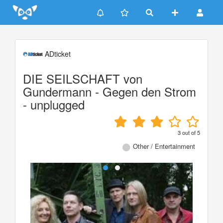
Update cookies preferences
ADticket
DIE SEILSCHAFT von
Gundermann - Gegen den Strom
- unplugged
3
out of
5
Other / Entertainment