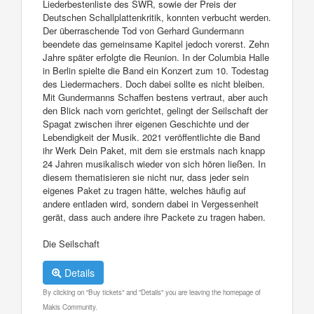
Liederbestenliste des SWR, sowie der Preis der
Deutschen Schallplattenkritik, konnten verbucht werden.
Der überraschende Tod von Gerhard Gundermann
beendete das gemeinsame Kapitel jedoch vorerst. Zehn
Jahre später erfolgte die Reunion. In der Columbia Halle
in Berlin spielte die Band ein Konzert zum 10. Todestag
des Liedermachers. Doch dabei sollte es nicht bleiben.
Mit Gundermanns Schaffen bestens vertraut, aber auch
den Blick nach vorn gerichtet, gelingt der Seilschaft der
Spagat zwischen ihrer eigenen Geschichte und der
Lebendigkeit der Musik. 2021 veröffentlichte die Band
ihr Werk Dein Paket, mit dem sie erstmals nach knapp
24 Jahren musikalisch wieder von sich hören ließen. In
diesem thematisieren sie nicht nur, dass jeder sein
eigenes Paket zu tragen hätte, welches häufig auf
andere entladen wird, sondern dabei in Vergessenheit
gerät, dass auch andere ihre Packete zu tragen haben.
Die Seilschaft
Details
By clicking on "Buy tickets" and "Details" you are leaving the homepage of
Makis Community.