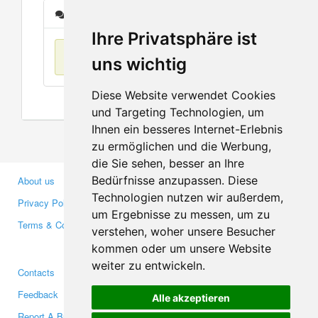
Messages
Ihre Privatsphäre ist
No items found
uns wichtig
Diese Website verwendet Cookies
und Targeting Technologien, um
Ihnen ein besseres Internet-Erlebnis
zu ermöglichen und die Werbung,
die Sie sehen, besser an Ihre
Bedürfnisse anzupassen. Diese
About us
Business Partners
Technologien nutzen wir außerdem,
Privacy Policy
Investors
um Ergebnisse zu messen, um zu
Terms & Conditions
Press
verstehen, woher unsere Besucher
Media
kommen oder um unsere Website
weiter zu entwickeln.
Contacts
Facebook
Feedback
Twitter
Alle akzeptieren
Report A Bug
YouTube