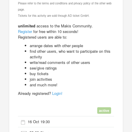
Please refer to the terms and conditions and privacy policy of the other web
page.
Tickets for this activity are sold through AD ticket GmbH.
unlimited
access to the Makis Community.
Register
for free within 10 seconds!
Registered users are able to:
arrange dates with other people
find other users, who want to participate on this
activity
write/read comments of other users
see/give ratings
buy tickets
join activities
and much more!
Already registered?
Login!
active
16 Oct 19:30