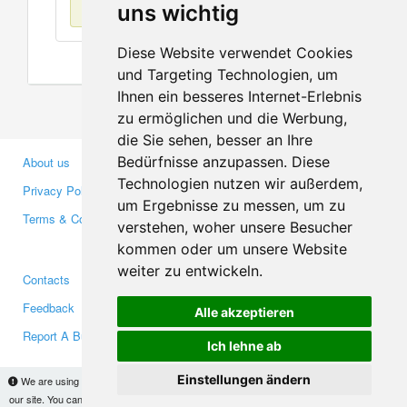
No items found
uns wichtig
Diese Website verwendet Cookies
und Targeting Technologien, um
Ihnen ein besseres Internet-Erlebnis
zu ermöglichen und die Werbung,
die Sie sehen, besser an Ihre
Bedürfnisse anzupassen. Diese
About us
Business Partners
Technologien nutzen wir außerdem,
Privacy Policy
Investors
um Ergebnisse zu messen, um zu
Terms & Conditions
Press
verstehen, woher unsere Besucher
Media
kommen oder um unsere Website
weiter zu entwickeln.
Contacts
Facebook
Feedback
Twitter
Alle akzeptieren
Report A Bug
YouTube
Ich lehne ab
Google+
Einstellungen ändern
We are using cookies to provide statistics that help us give you the best experience of
our site. You can find out more
here
and block them if you prefer. However, by continuing