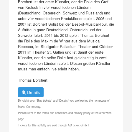
Borchert ist der erste Künstler, der die Rolle des Graf
von Krolock in vier verschiedenen Ländern
(Deutschland, Österreich, Schweiz und Russland) und
unter vier verschiedenen Produktionen spielt. 2006 und
2007 ist Borchert Solist bei der Best-of-Musical-Tour, die
Auftritte in ganz Deutschland, Österreich und der
Schweiz feiert. 2011 bis 2012 spielt Thomas Borchert
die Rolle des Maxim de Winter aus dem Musical
Rebecca, im Stuttgarter Palladium Theater und Oktober
2011 im Theater St. Gallen und ist damit der erste
Künstler, der die selbe Rolle fast gleichzeitig in zwei
verschiedenen Ländern spielt. Diesen großen Künstler
muss man einfach live erlebt haben.
Thomas Borchert
Details
By clicking on "Buy tickets" and "Details" you are leaving the homepage of
Makis Community.
Please refer to the terms and conditions and privacy policy of the other web
page.
Tickets for this activity are sold through AD ticket GmbH.