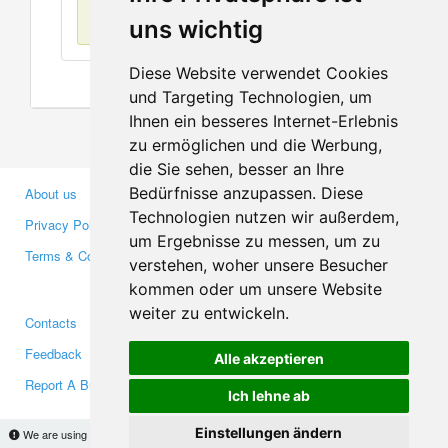
No items found
uns wichtig
Diese Website verwendet Cookies
und Targeting Technologien, um
Ihnen ein besseres Internet-Erlebnis
zu ermöglichen und die Werbung,
die Sie sehen, besser an Ihre
Bedürfnisse anzupassen. Diese
About us
Business Partners
Technologien nutzen wir außerdem,
Privacy Policy
Investors
um Ergebnisse zu messen, um zu
Terms & Conditions
Press
verstehen, woher unsere Besucher
Media
kommen oder um unsere Website
weiter zu entwickeln.
Contacts
Facebook
Feedback
Twitter
Alle akzeptieren
Report A Bug
YouTube
Ich lehne ab
Google+
Einstellungen ändern
We are using cookies to provide statistics that help us give you the best experience of