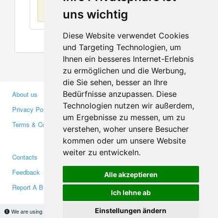
No items found
uns wichtig
Diese Website verwendet Cookies
und Targeting Technologien, um
Ihnen ein besseres Internet-Erlebnis
zu ermöglichen und die Werbung,
die Sie sehen, besser an Ihre
Bedürfnisse anzupassen. Diese
About us
Business Partners
Technologien nutzen wir außerdem,
Privacy Policy
Investors
um Ergebnisse zu messen, um zu
Terms & Conditions
Press
verstehen, woher unsere Besucher
Media
kommen oder um unsere Website
weiter zu entwickeln.
Contacts
Facebook
Feedback
Twitter
Alle akzeptieren
Report A Bug
YouTube
Ich lehne ab
Google+
Einstellungen ändern
We are using cookies to provide statistics that help us give you the best experience of