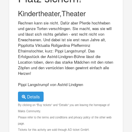
Kindertheater,Theater
Rechnen kann sie nicht. Dafür aber Pferde hochheben
und ganze Torten verschlingen. Sie macht, was sie will
und lässt sich nichts gefallen - erst recht nicht von
Erwachsenen. Und dabei ist sie erst neun Jahre alt,
Pippilotta Viktualia Rollgardina Pfefferminz
Efraimstochter, kurz: Pippi Langstrumpf. Das
Erfolgsstück der Astrid-Lindgren-Bühne lässt die
Location toben, denn das starke Mädchen mit den roten
Zöpfen und den verrückten Ideen gewinnt einfach alle
Herzen!
Pippi Langstrumpf von Astrid Lindgren
Details
By clicking on "Buy tickets" and "Details" you are leaving the homepage of
Makis Community.
Please refer to the terms and conditions and privacy policy of the other web
page.
Tickets for this activity are sold through AD ticket GmbH.