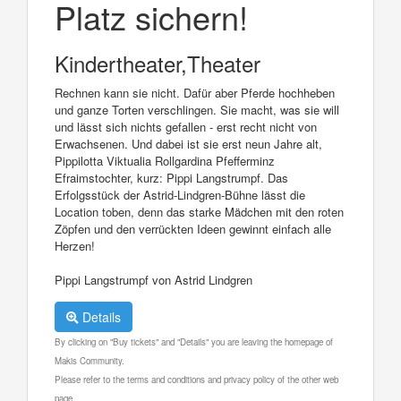
Platz sichern!
Kindertheater,Theater
Rechnen kann sie nicht. Dafür aber Pferde hochheben
und ganze Torten verschlingen. Sie macht, was sie will
und lässt sich nichts gefallen - erst recht nicht von
Erwachsenen. Und dabei ist sie erst neun Jahre alt,
Pippilotta Viktualia Rollgardina Pfefferminz
Efraimstochter, kurz: Pippi Langstrumpf. Das
Erfolgsstück der Astrid-Lindgren-Bühne lässt die
Location toben, denn das starke Mädchen mit den roten
Zöpfen und den verrückten Ideen gewinnt einfach alle
Herzen!
Pippi Langstrumpf von Astrid Lindgren
Details
By clicking on "Buy tickets" and "Details" you are leaving the homepage of
Makis Community.
Please refer to the terms and conditions and privacy policy of the other web
page.