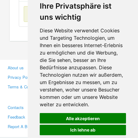
Ihre Privatsphäre ist
No items found
uns wichtig
Diese Website verwendet Cookies
und Targeting Technologien, um
Ihnen ein besseres Internet-Erlebnis
zu ermöglichen und die Werbung,
die Sie sehen, besser an Ihre
Bedürfnisse anzupassen. Diese
About us
Business Partners
Technologien nutzen wir außerdem,
Privacy Policy
Investors
um Ergebnisse zu messen, um zu
Terms & Conditions
Press
verstehen, woher unsere Besucher
Media
kommen oder um unsere Website
weiter zu entwickeln.
Contacts
Facebook
Feedback
Twitter
Alle akzeptieren
Report A Bug
YouTube
Ich lehne ab
Google+