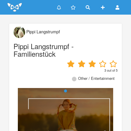
Update cookies preferences
Pippi Langstrumpf
Pippi Langstrumpf -
Familienstück
3
out of
5
Other / Entertainment