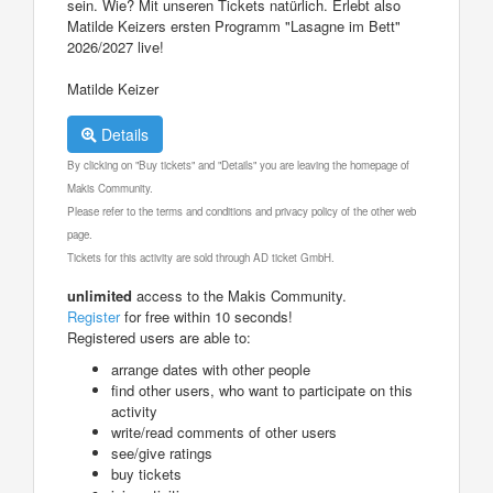
sein. Wie? Mit unseren Tickets natürlich. Erlebt also
Matilde Keizers ersten Programm "Lasagne im Bett"
2026/2027 live!
Matilde Keizer
Details
By clicking on "Buy tickets" and "Details" you are leaving the homepage of
Makis Community.
Please refer to the terms and conditions and privacy policy of the other web
page.
Tickets for this activity are sold through AD ticket GmbH.
unlimited
access to the Makis Community.
Register
for free within 10 seconds!
Registered users are able to:
arrange dates with other people
find other users, who want to participate on this
activity
write/read comments of other users
see/give ratings
buy tickets