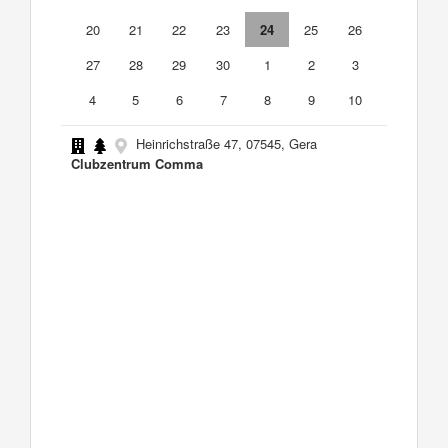
20
21
22
23
24
25
26
27
28
29
30
1
2
3
4
5
6
7
8
9
10
Heinrichstraße 47, 07545, Gera
Clubzentrum Comma