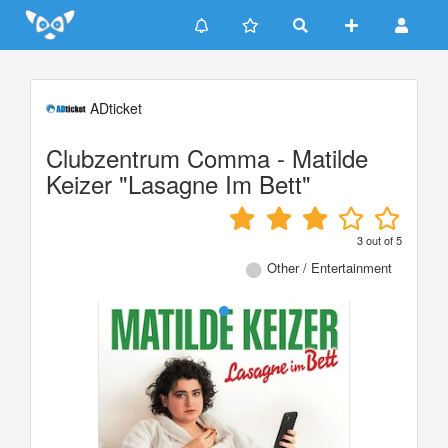
Update cookies preferences
ADticket
Clubzentrum Comma - Matilde
Keizer "Lasagne Im Bett"
3
out of
5
Other / Entertainment