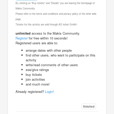
By clicking on "Buy tickets" and "Details" you are leaving the homepage of
Makis Community.
Please refer to the terms and conditions and privacy policy of the other web
page.
Tickets for this activity are sold through AD ticket GmbH.
unlimited
access to the Makis Community.
Register
for free within 10 seconds!
Registered users are able to:
arrange dates with other people
find other users, who want to participate on this
activity
write/read comments of other users
see/give ratings
buy tickets
join activities
and much more!
Already registered?
Login!
finished