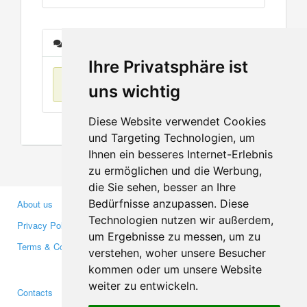
Messages
Ihre Privatsphäre ist
No items found
uns wichtig
Diese Website verwendet Cookies
und Targeting Technologien, um
Ihnen ein besseres Internet-Erlebnis
zu ermöglichen und die Werbung,
die Sie sehen, besser an Ihre
Bedürfnisse anzupassen. Diese
About us
Business Partners
Technologien nutzen wir außerdem,
Privacy Policy
Investors
um Ergebnisse zu messen, um zu
Terms & Conditions
Press
verstehen, woher unsere Besucher
Media
kommen oder um unsere Website
weiter zu entwickeln.
Contacts
Facebook