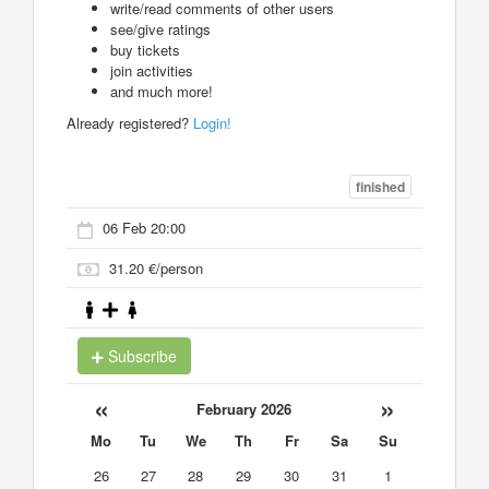
write/read comments of other users
see/give ratings
buy tickets
join activities
and much more!
Already registered?
Login!
finished
06 Feb 20:00
31.20 €/person
Subscribe
«
»
February 2026
Mo
Tu
We
Th
Fr
Sa
Su
26
27
28
29
30
31
1