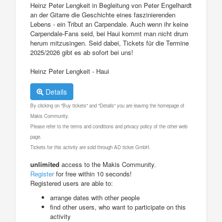
Heinz Peter Lengkeit in Begleitung von Peter Engelhardt
an der Gitarre die Geschichte eines faszinierenden
Lebens - ein Tribut an Carpendale. Auch wenn ihr keine
Carpendale-Fans seid, bei Haui kommt man nicht drum
herum mitzusingen. Seid dabei, Tickets für die Termine
2025/2026 gibt es ab sofort bei uns!
Heinz Peter Lengkeit - Haui
Details
By clicking on "Buy tickets" and "Details" you are leaving the homepage of
Makis Community.
Please refer to the terms and conditions and privacy policy of the other web
page.
Tickets for this activity are sold through AD ticket GmbH.
unlimited
access to the Makis Community.
Register
for free within 10 seconds!
Registered users are able to:
arrange dates with other people
find other users, who want to participate on this
activity