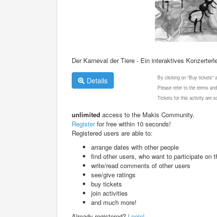
Der Karneval der Tiere - Ein interaktives Konzerterl
By clicking on "Buy tickets"
Details
Please refer to the terms and
Tickets for this activity are
unlimited
access to the Makis Community.
Register
for free within 10 seconds!
Registered users are able to:
arrange dates with other people
find other users, who want to participate on th
write/read comments of other users
see/give ratings
buy tickets
join activities
and much more!
Already registered?
Login!