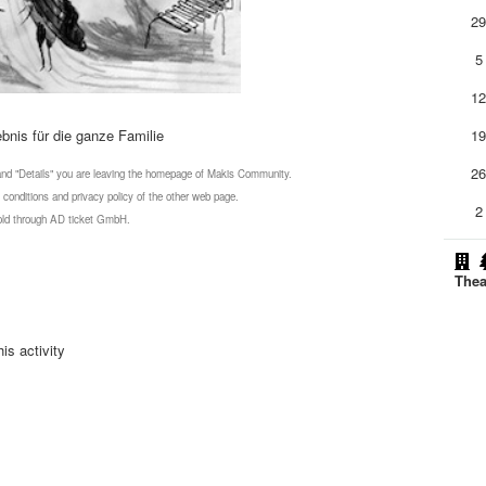
2
5
1
ebnis für die ganze Familie
1
2
 and "Details" you are leaving the homepage of Makis Community.
 conditions and privacy policy of the other web page.
2
 sold through AD ticket GmbH.
Thea
is activity