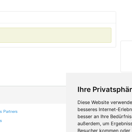
Ihre Privatsphär
Diese Website verwendet
besseres Internet-Erleb
s Partners
Contacts
besser an Ihre Bedürfni
rs
Feedback
außerdem, um Ergebniss
Report A Bug
Besucher kommen oder u