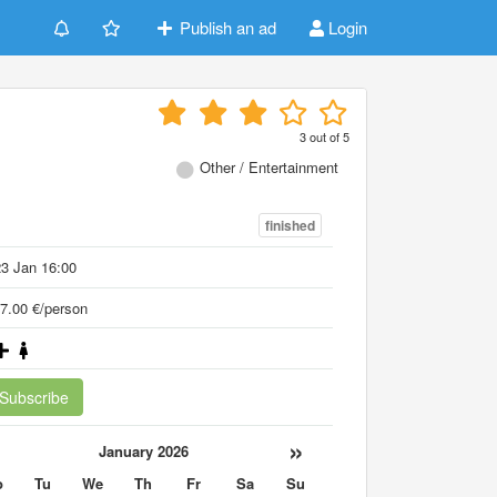
Publish an ad
Login
3
out of
5
Other / Entertainment
finished
3 Jan 16:00
7.00 €/person
Subscribe
«
»
January 2026
o
Tu
We
Th
Fr
Sa
Su