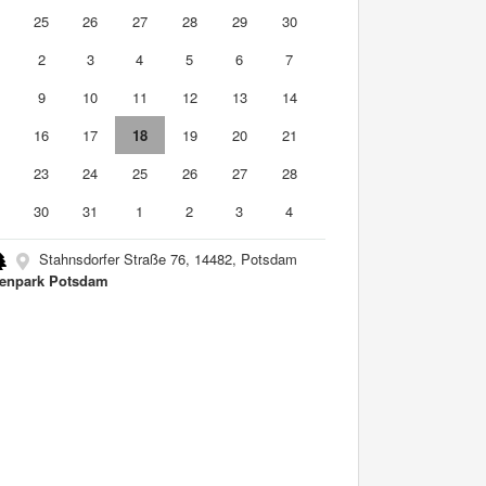
4
25
26
27
28
29
30
2
3
4
5
6
7
9
10
11
12
13
14
5
16
17
18
19
20
21
2
23
24
25
26
27
28
9
30
31
1
2
3
4
Stahnsdorfer Straße 76, 14482, Potsdam
enpark Potsdam