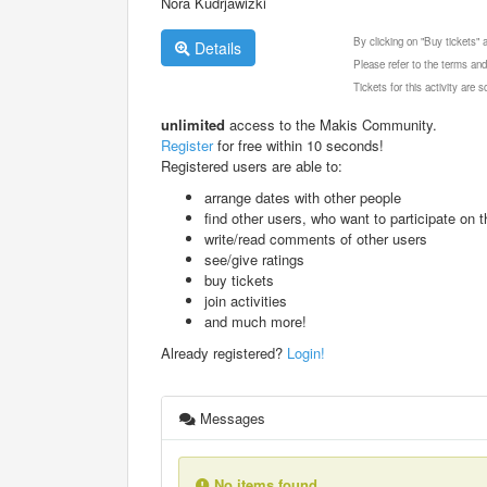
Nora Kudrjawizki
By clicking on "Buy tickets"
Details
Please refer to the terms and
Tickets for this activity are
unlimited
access to the Makis Community.
Register
for free within 10 seconds!
Registered users are able to:
arrange dates with other people
find other users, who want to participate on th
write/read comments of other users
see/give ratings
buy tickets
join activities
and much more!
Already registered?
Login!
Messages
No items found