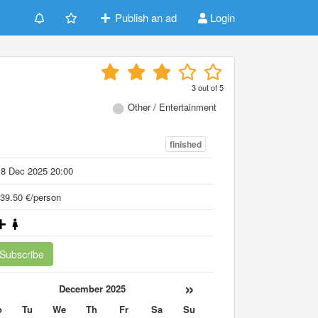
Publish an ad
Login
3
out of
5
Other / Entertainment
finished
18 Dec 2025 20:00
39.50 €/person
Subscribe
«
»
December 2025
o
Tu
We
Th
Fr
Sa
Su