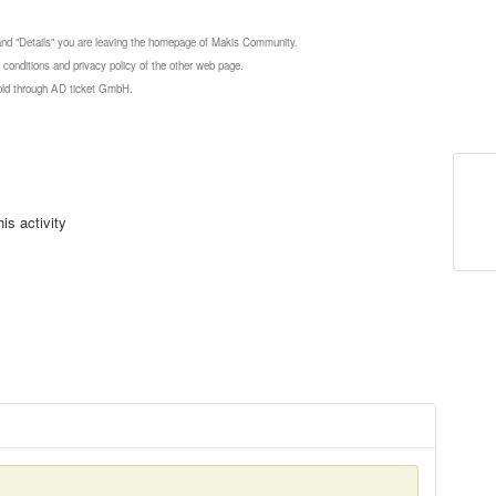
 and "Details" you are leaving the homepage of Makis Community.
 conditions and privacy policy of the other web page.
 sold through AD ticket GmbH.
is activity