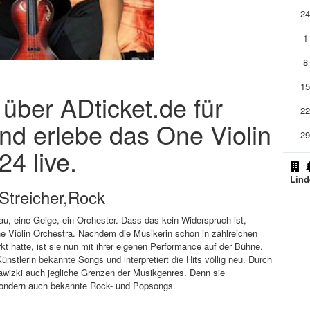
2
1
8
1
 über ADticket.de für
2
nd erlebe das One Violin
2
4 live.
Lind
Streicher,Rock
rau, eine Geige, ein Orchester. Dass das kein Widerspruch ist,
ne Violin Orchestra. Nachdem die Musikerin schon in zahlreichen
t hatte, ist sie nun mit ihrer eigenen Performance auf der Bühne.
Künstlerin bekannte Songs und interpretiert die Hits völlig neu. Durch
jawizki auch jegliche Grenzen der Musikgenres. Denn sie
, sondern auch bekannte Rock- und Popsongs.