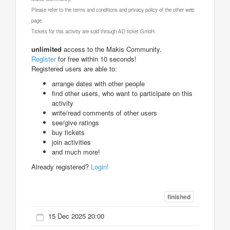
Please refer to the terms and conditions and privacy policy of the other web
page.
Tickets for this activity are sold through AD ticket GmbH.
unlimited
access to the Makis Community.
Register
for free within 10 seconds!
Registered users are able to:
arrange dates with other people
find other users, who want to participate on this
activity
write/read comments of other users
see/give ratings
buy tickets
join activities
and much more!
Already registered?
Login!
finished
15 Dec 2025 20:00