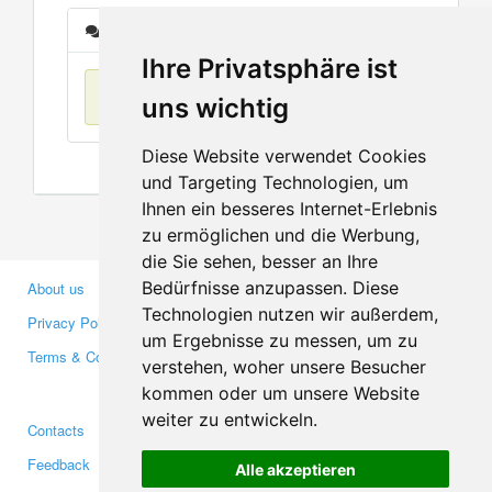
Messages
Ihre Privatsphäre ist
No items found
uns wichtig
Diese Website verwendet Cookies
und Targeting Technologien, um
Ihnen ein besseres Internet-Erlebnis
zu ermöglichen und die Werbung,
die Sie sehen, besser an Ihre
Bedürfnisse anzupassen. Diese
About us
Business Partners
Technologien nutzen wir außerdem,
Privacy Policy
Investors
um Ergebnisse zu messen, um zu
Terms & Conditions
Press
verstehen, woher unsere Besucher
Media
kommen oder um unsere Website
weiter zu entwickeln.
Contacts
Facebook
Feedback
Twitter
Alle akzeptieren