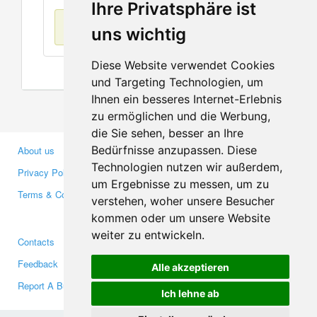
Ihre Privatsphäre ist
No items found
uns wichtig
Diese Website verwendet Cookies
und Targeting Technologien, um
Ihnen ein besseres Internet-Erlebnis
zu ermöglichen und die Werbung,
die Sie sehen, besser an Ihre
Bedürfnisse anzupassen. Diese
About us
Business Partners
Technologien nutzen wir außerdem,
Privacy Policy
Investors
um Ergebnisse zu messen, um zu
Terms & Conditions
Press
verstehen, woher unsere Besucher
Media
kommen oder um unsere Website
weiter zu entwickeln.
Contacts
Facebook
Feedback
Twitter
Alle akzeptieren
Report A Bug
YouTube
Ich lehne ab
Google+