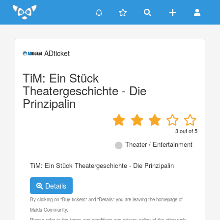
Update cookies preferences
ADticket
TiM: Ein Stück
Theatergeschichte - Die
Prinzipalin
3
out of
5
Theater / Entertainment
TiM: Ein Stück Theatergeschichte - Die Prinzipalin
Details
By clicking on "Buy tickets" and "Details" you are leaving the homepage of
Makis Community.
Please refer to the terms and conditions and privacy policy of the other web