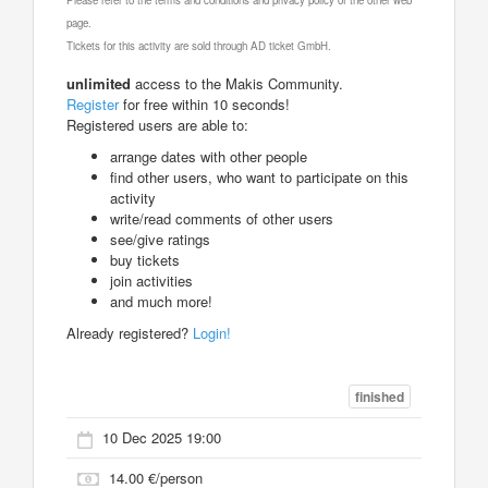
page.
Tickets for this activity are sold through AD ticket GmbH.
unlimited
access to the Makis Community.
Register
for free within 10 seconds!
Registered users are able to:
arrange dates with other people
find other users, who want to participate on this
activity
write/read comments of other users
see/give ratings
buy tickets
join activities
and much more!
Already registered?
Login!
finished
10 Dec 2025 19:00
14.00 €/person