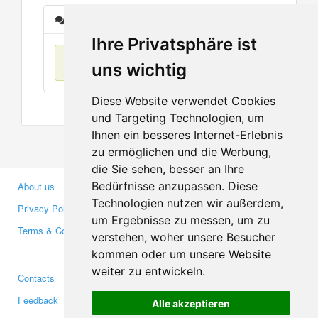
Messages
Ihre Privatsphäre ist
No items found
uns wichtig
Diese Website verwendet Cookies
und Targeting Technologien, um
Ihnen ein besseres Internet-Erlebnis
zu ermöglichen und die Werbung,
die Sie sehen, besser an Ihre
Bedürfnisse anzupassen. Diese
About us
Business Partners
Technologien nutzen wir außerdem,
Privacy Policy
Investors
um Ergebnisse zu messen, um zu
Terms & Conditions
Press
verstehen, woher unsere Besucher
Media
kommen oder um unsere Website
weiter zu entwickeln.
Contacts
Facebook
Feedback
Twitter
Alle akzeptieren