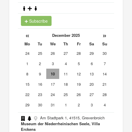
Subscribe
«
»
December 2025
Mo
Tu
We
Th
Fr
Sa
Su
24
25
26
27
28
29
30
1
2
3
4
5
6
7
8
9
10
11
12
13
14
15
16
17
18
19
20
21
22
23
24
25
26
27
28
29
30
31
1
2
3
4
Am Stadtpark 1, 41515, Grevenbroich
Museum der Niederrheinischen Seele, Villa
Erckens