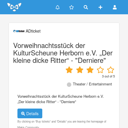
Update cookies preferences
ADticket
Vorweihnachtsstück der
KulturScheune Herborn e.V. „Der
kleine dicke Ritter“ - "Derniere"
3
out of
5
Theater / Entertainment
Vorweihnachtsstück der KulturScheune Herborn e.V.
„Der kleine dicke Ritter“ - "Derniere"
Details
By clicking on "Buy tickets" and "Details" you are leaving the homepage of
Makis Community.