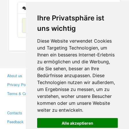
Messages
Ihre Privatsphäre ist
No items found
uns wichtig
Diese Website verwendet Cookies
und Targeting Technologien, um
Ihnen ein besseres Internet-Erlebnis
zu ermöglichen und die Werbung,
die Sie sehen, besser an Ihre
Bedürfnisse anzupassen. Diese
About us
Business Partners
Technologien nutzen wir außerdem,
Privacy Policy
Investors
um Ergebnisse zu messen, um zu
Terms & Conditions
Press
verstehen, woher unsere Besucher
Media
kommen oder um unsere Website
weiter zu entwickeln.
Contacts
Facebook
Feedback
Twitter
Alle akzeptieren