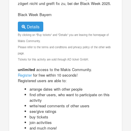
zögert nicht und greift fix zu, bei der Black Week 2025.
Black Week Bayern
Details
By clicking on "Buy tickets" and "Details" you are leaving the homepage of
Makis Community.
Please refer to the terms and conditions and privacy policy of the other web
page.
Tickets for this activity are sold through AD ticket GmbH.
unlimited
access to the Makis Community.
Register
for free within 10 seconds!
Registered users are able to:
arrange dates with other people
find other users, who want to participate on this
activity
write/read comments of other users
see/give ratings
buy tickets
join activities
and much more!