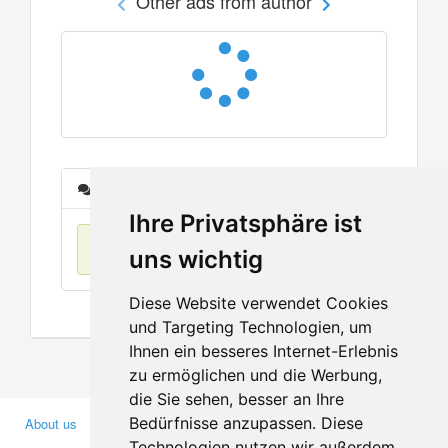
Other ads from author
Messages
Ihre Privatsphäre ist
No items found
uns wichtig
Diese Website verwendet Cookies
und Targeting Technologien, um
Ihnen ein besseres Internet-Erlebnis
zu ermöglichen und die Werbung,
die Sie sehen, besser an Ihre
Bedürfnisse anzupassen. Diese
About us
Business Partners
Technologien nutzen wir außerdem,