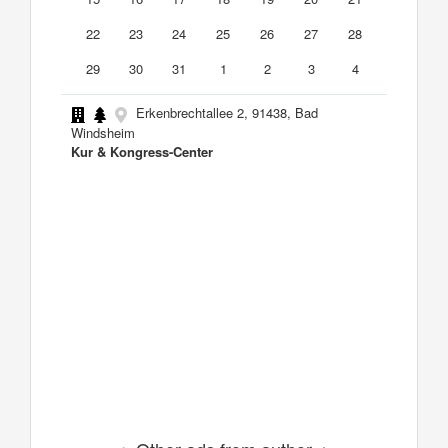
22
23
24
25
26
27
28
29
30
31
1
2
3
4
Erkenbrechtallee 2, 91438, Bad
Windsheim
Kur & Kongress-Center