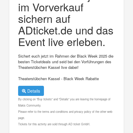
im Vorverkauf
sichern auf
ADticket.de und das
Event live erleben.
Sichert euch jetzt im Rahmen der Black Week 2025 die
besten Ticketdeals und seid bei den Vorführungen des
Theaterstübchen Kassel live dabei!
Theaterstübchen Kassel - Black Week Rabatte
Details
By clicking on "Buy tickets" and "Details" you are leaving the homepage of
Makis Community.
Please refer to the terms and conditions and privacy policy of the other web
page.
Tickets for this activity are sold through AD ticket GmbH.