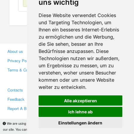
uns wichtig
Diese Website verwendet Cookies
und Targeting Technologien, um
Ihnen ein besseres Internet-Erlebnis
zu ermöglichen und die Werbung,
die Sie sehen, besser an Ihre
Bedürfnisse anzupassen. Diese
About us
Business Partners
Technologien nutzen wir außerdem,
Privacy Policy
Investors
um Ergebnisse zu messen, um zu
Terms & Conditions
Press
verstehen, woher unsere Besucher
Media
kommen oder um unsere Website
weiter zu entwickeln.
Contacts
Facebook
Feedback
Twitter
Alle akzeptieren
Report A Bug
YouTube
Ich lehne ab
Google+
Einstellungen ändern
We are using cookies to provide statistics that help us give you the best experience of
our site. You can find out more
here
and block them if you prefer. However, by continuing