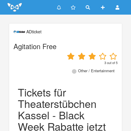
Update cookies preferences
ADticket
Agitation Free
3
out of
5
Other / Entertainment
Tickets für
Theaterstübchen
Kassel - Black
Week Rabatte jetzt