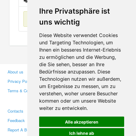
Messages
Ihre Privatsphäre ist
No items found
uns wichtig
Diese Website verwendet Cookies
und Targeting Technologien, um
Ihnen ein besseres Internet-Erlebnis
zu ermöglichen und die Werbung,
die Sie sehen, besser an Ihre
Bedürfnisse anzupassen. Diese
About us
Business Partners
Technologien nutzen wir außerdem,
Privacy Policy
Investors
um Ergebnisse zu messen, um zu
Terms & Conditions
Press
verstehen, woher unsere Besucher
Media
kommen oder um unsere Website
weiter zu entwickeln.
Contacts
Facebook
Feedback
Twitter
Alle akzeptieren
Report A Bug
YouTube
Ich lehne ab