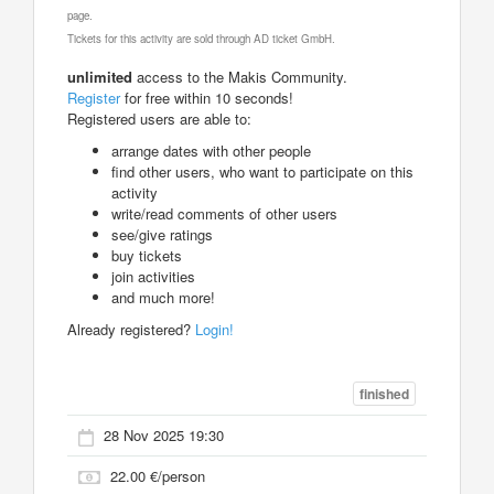
page.
Tickets for this activity are sold through AD ticket GmbH.
unlimited
access to the Makis Community.
Register
for free within 10 seconds!
Registered users are able to:
arrange dates with other people
find other users, who want to participate on this
activity
write/read comments of other users
see/give ratings
buy tickets
join activities
and much more!
Already registered?
Login!
finished
28 Nov 2025 19:30
22.00 €/person