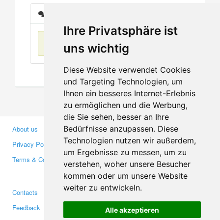
Messages
Ihre Privatsphäre ist
No items found
uns wichtig
Diese Website verwendet Cookies
und Targeting Technologien, um
Ihnen ein besseres Internet-Erlebnis
zu ermöglichen und die Werbung,
die Sie sehen, besser an Ihre
Bedürfnisse anzupassen. Diese
About us
Business Partners
Technologien nutzen wir außerdem,
Privacy Policy
Investors
um Ergebnisse zu messen, um zu
Terms & Conditions
Press
verstehen, woher unsere Besucher
Media
kommen oder um unsere Website
weiter zu entwickeln.
Contacts
Facebook
Feedback
Twitter
Alle akzeptieren