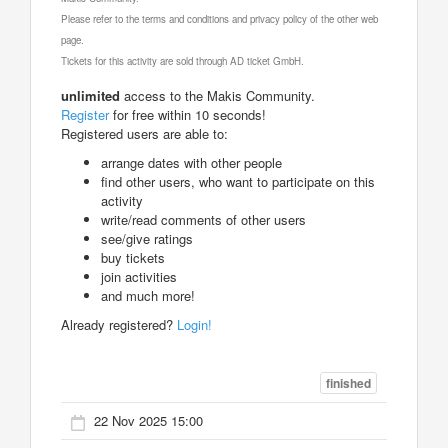
Please refer to the terms and conditions and privacy policy of the other web
page.
Tickets for this activity are sold through AD ticket GmbH.
unlimited
access to the Makis Community.
Register
for free within 10 seconds!
Registered users are able to:
arrange dates with other people
find other users, who want to participate on this
activity
write/read comments of other users
see/give ratings
buy tickets
join activities
and much more!
Already registered?
Login!
finished
22 Nov 2025 15:00