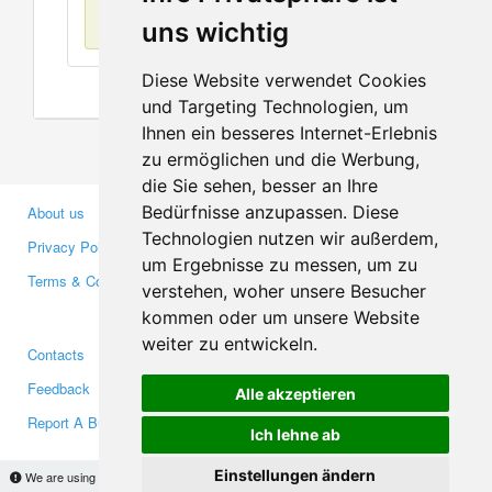
No items found
uns wichtig
Diese Website verwendet Cookies
und Targeting Technologien, um
Ihnen ein besseres Internet-Erlebnis
zu ermöglichen und die Werbung,
die Sie sehen, besser an Ihre
Bedürfnisse anzupassen. Diese
About us
Business Partners
Technologien nutzen wir außerdem,
Privacy Policy
Investors
um Ergebnisse zu messen, um zu
Terms & Conditions
Press
verstehen, woher unsere Besucher
Media
kommen oder um unsere Website
weiter zu entwickeln.
Contacts
Facebook
Feedback
Twitter
Alle akzeptieren
Report A Bug
YouTube
Ich lehne ab
Google+
Einstellungen ändern
We are using cookies to provide statistics that help us give you the best experience of