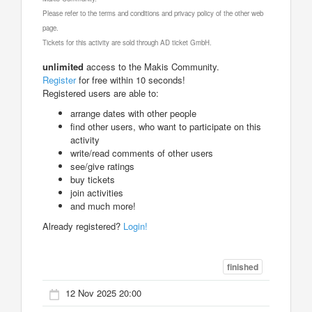
Please refer to the terms and conditions and privacy policy of the other web
page.
Tickets for this activity are sold through AD ticket GmbH.
unlimited
access to the Makis Community.
Register
for free within 10 seconds!
Registered users are able to:
arrange dates with other people
find other users, who want to participate on this
activity
write/read comments of other users
see/give ratings
buy tickets
join activities
and much more!
Already registered?
Login!
finished
12 Nov 2025 20:00