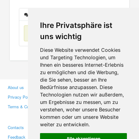
Messages
Ihre Privatsphäre ist
No items found
uns wichtig
Diese Website verwendet Cookies
und Targeting Technologien, um
Ihnen ein besseres Internet-Erlebnis
zu ermöglichen und die Werbung,
die Sie sehen, besser an Ihre
Bedürfnisse anzupassen. Diese
About us
Business Partners
Technologien nutzen wir außerdem,
Privacy Policy
Investors
um Ergebnisse zu messen, um zu
Terms & Conditions
Press
verstehen, woher unsere Besucher
Media
kommen oder um unsere Website
weiter zu entwickeln.
Contacts
Facebook
Feedback
Twitter
Alle akzeptieren