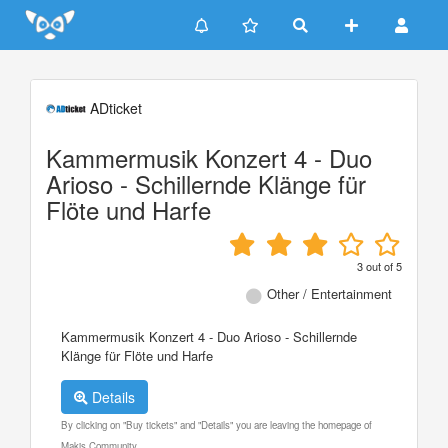
Update cookies preferences
ADticket
Kammermusik Konzert 4 - Duo
Arioso - Schillernde Klänge für
Flöte und Harfe
3
out of
5
Other / Entertainment
Kammermusik Konzert 4 - Duo Arioso - Schillernde
Klänge für Flöte und Harfe
Details
By clicking on "Buy tickets" and "Details" you are leaving the homepage of
Makis Community.