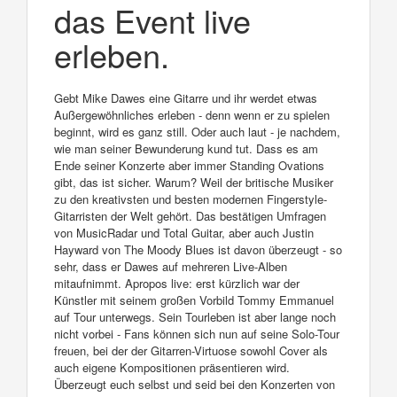
das Event live
erleben.
Gebt Mike Dawes eine Gitarre und ihr werdet etwas
Außergewöhnliches erleben - denn wenn er zu spielen
beginnt, wird es ganz still. Oder auch laut - je nachdem,
wie man seiner Bewunderung kund tut. Dass es am
Ende seiner Konzerte aber immer Standing Ovations
gibt, das ist sicher. Warum? Weil der britische Musiker
zu den kreativsten und besten modernen Fingerstyle-
Gitarristen der Welt gehört. Das bestätigen Umfragen
von MusicRadar und Total Guitar, aber auch Justin
Hayward von The Moody Blues ist davon überzeugt - so
sehr, dass er Dawes auf mehreren Live-Alben
mitaufnimmt. Apropos live: erst kürzlich war der
Künstler mit seinem großen Vorbild Tommy Emmanuel
auf Tour unterwegs. Sein Tourleben ist aber lange noch
nicht vorbei - Fans können sich nun auf seine Solo-Tour
freuen, bei der der Gitarren-Virtuose sowohl Cover als
auch eigene Kompositionen präsentieren wird.
Überzeugt euch selbst und seid bei den Konzerten von