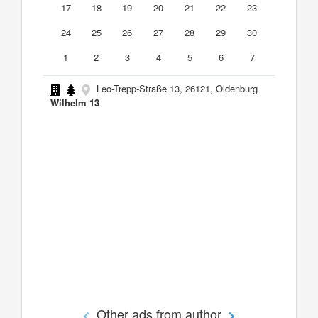
17
18
19
20
21
22
23
24
25
26
27
28
29
30
1
2
3
4
5
6
7
Leo-Trepp-Straße 13, 26121, Oldenburg
Wilhelm 13
Other ads from author