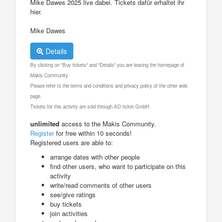
Mike Dawes 2025 live dabei. Tickets dafür erhaltet ihr
hier.
Mike Dawes
Details
By clicking on "Buy tickets" and "Details" you are leaving the homepage of
Makis Community.
Please refer to the terms and conditions and privacy policy of the other web
page.
Tickets for this activity are sold through AD ticket GmbH.
unlimited
access to the Makis Community.
Register
for free within 10 seconds!
Registered users are able to:
arrange dates with other people
find other users, who want to participate on this
activity
write/read comments of other users
see/give ratings
buy tickets
join activities