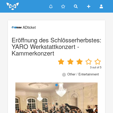
Update cookies preferences
ADticket
Eröffnung des Schlösserherbstes:
YARO Werkstattkonzert -
Kammerkonzert
3
out of
5
Other / Entertainment