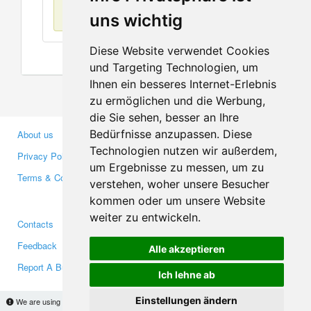
No items found
uns wichtig
Diese Website verwendet Cookies
und Targeting Technologien, um
Ihnen ein besseres Internet-Erlebnis
zu ermöglichen und die Werbung,
die Sie sehen, besser an Ihre
Bedürfnisse anzupassen. Diese
About us
Business Partners
Technologien nutzen wir außerdem,
Privacy Policy
Investors
um Ergebnisse zu messen, um zu
Terms & Conditions
Press
verstehen, woher unsere Besucher
Media
kommen oder um unsere Website
weiter zu entwickeln.
Contacts
Facebook
Feedback
Twitter
Alle akzeptieren
Report A Bug
YouTube
Ich lehne ab
Google+
Einstellungen ändern
We are using cookies to provide statistics that help us give you the best experience of