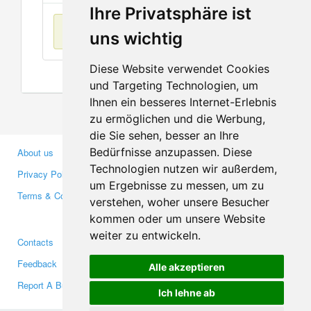
Ihre Privatsphäre ist
No items found
uns wichtig
Diese Website verwendet Cookies
und Targeting Technologien, um
Ihnen ein besseres Internet-Erlebnis
zu ermöglichen und die Werbung,
die Sie sehen, besser an Ihre
Bedürfnisse anzupassen. Diese
About us
Business Partners
Technologien nutzen wir außerdem,
Privacy Policy
Investors
um Ergebnisse zu messen, um zu
Terms & Conditions
Press
verstehen, woher unsere Besucher
Media
kommen oder um unsere Website
weiter zu entwickeln.
Contacts
Facebook
Feedback
Twitter
Alle akzeptieren
Report A Bug
YouTube
Ich lehne ab
Google+