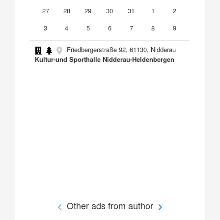
27
28
29
30
31
1
2
3
4
5
6
7
8
9
Friedbergerstraße 92, 61130, Nidderau
Kultur-und Sporthalle Nidderau-Heldenbergen
Other ads from author