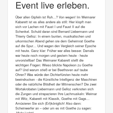
Event live erleben.
Über allen Gipfeln ist Ruh…? Von wegen! Im Weimarer
Kabarett ist es alles andere als still: Hier klopft man
sich vor Lachen mit Faust I und Faust II auf die
Schenkel. Schuld daran sind Bernard Liebermann und
Thierry Gelloz: In einem bunten, musikalischen und
urkomischen Abend gehen sie dem Geheimrat Goethe
auf die Spur… Und wagen den Vergleich seiner Epoche
mit heute. Ganz klar: Früher war alles besser. Damals
war heute noch morgen und gestern heute - heute
unvorstellbar! Das Weimarer Kabarett stellt die
wichtigen Fragen: Wieso blickte Napoleon zu Goethe
auf? Und warum stieß er bei Beethoven auf taube
Ohren? Was würde den Dichterfürsten heute mehr
beeindrucken - die Künstliche Intelligenz der Maschinen
oder die natürliche Blödheit der Mitmenschen? Die zwei
Wortakrobaten Liebermann und Gelloz verknoten sich
die Zungen und strapazieren Ihre Lachmuskeln: Weimar
mit Witz, Kabarett mit Klassik, Goethe mit Gags…
Amüsieren Sie sich (Erl)königlich! Also dann:
Scheinwerfer an – oder um es mit Goethe zu sagen:
„Mehr Licht“!