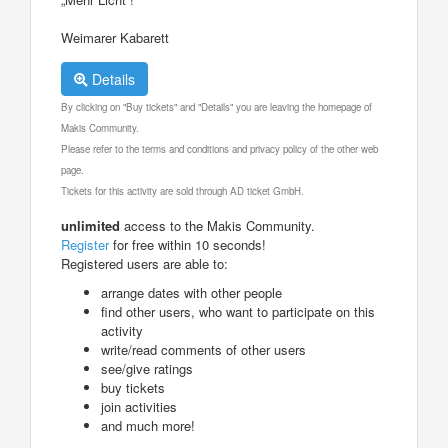
Weimarer Kabarett
Details
By clicking on "Buy tickets" and "Details" you are leaving the homepage of
Makis Community.
Please refer to the terms and conditions and privacy policy of the other web
page.
Tickets for this activity are sold through AD ticket GmbH.
unlimited
access to the Makis Community.
Register
for free within 10 seconds!
Registered users are able to:
arrange dates with other people
find other users, who want to participate on this
activity
write/read comments of other users
see/give ratings
buy tickets
join activities
and much more!