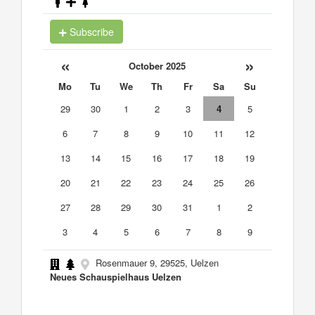
Subscribe
«
»
October 2025
Mo
Tu
We
Th
Fr
Sa
Su
29
30
1
2
3
4
5
6
7
8
9
10
11
12
13
14
15
16
17
18
19
20
21
22
23
24
25
26
27
28
29
30
31
1
2
3
4
5
6
7
8
9
Rosenmauer 9, 29525, Uelzen
Neues Schauspielhaus Uelzen