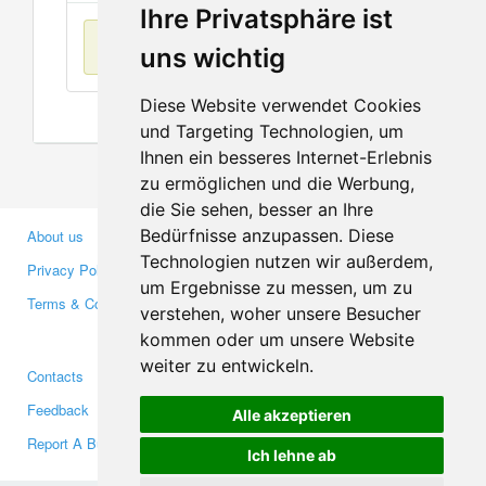
Ihre Privatsphäre ist
No items found
uns wichtig
Diese Website verwendet Cookies
und Targeting Technologien, um
Ihnen ein besseres Internet-Erlebnis
zu ermöglichen und die Werbung,
die Sie sehen, besser an Ihre
Bedürfnisse anzupassen. Diese
About us
Business Partners
Technologien nutzen wir außerdem,
Privacy Policy
Investors
um Ergebnisse zu messen, um zu
Terms & Conditions
Press
verstehen, woher unsere Besucher
Media
kommen oder um unsere Website
weiter zu entwickeln.
Contacts
Facebook
Feedback
Twitter
Alle akzeptieren
Report A Bug
YouTube
Ich lehne ab
Google+