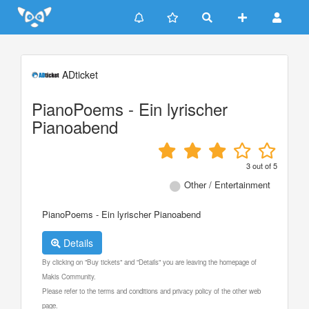
Update cookies preferences
ADticket
PianoPoems - Ein lyrischer
Pianoabend
3
out of
5
Other / Entertainment
PianoPoems - Ein lyrischer Pianoabend
Details
By clicking on "Buy tickets" and "Details" you are leaving the homepage of
Makis Community.
Please refer to the terms and conditions and privacy policy of the other web
page.