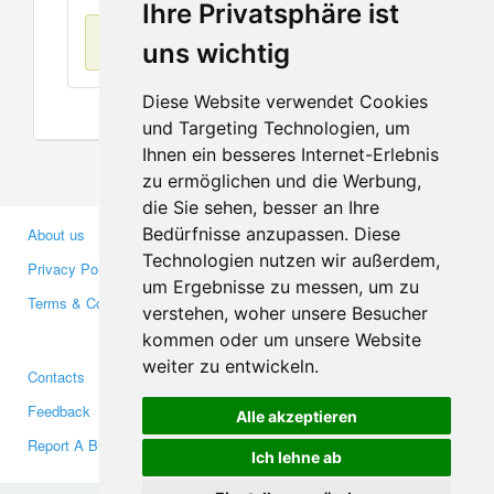
Ihre Privatsphäre ist
No items found
uns wichtig
Diese Website verwendet Cookies
und Targeting Technologien, um
Ihnen ein besseres Internet-Erlebnis
zu ermöglichen und die Werbung,
die Sie sehen, besser an Ihre
Bedürfnisse anzupassen. Diese
About us
Business Partners
Technologien nutzen wir außerdem,
Privacy Policy
Investors
um Ergebnisse zu messen, um zu
Terms & Conditions
Press
verstehen, woher unsere Besucher
Media
kommen oder um unsere Website
weiter zu entwickeln.
Contacts
Facebook
Feedback
Twitter
Alle akzeptieren
Report A Bug
YouTube
Ich lehne ab
Google+